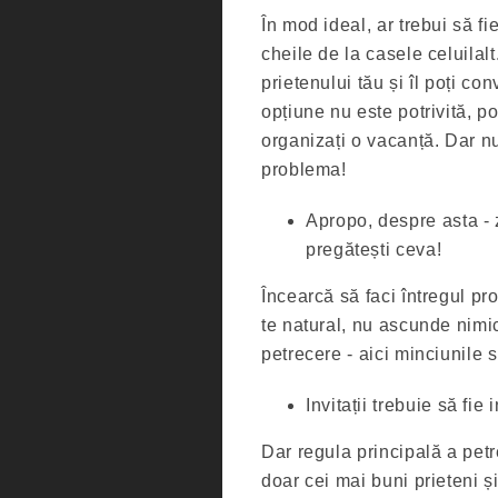
În mod ideal, ar trebui să f
cheile de la casele celuilal
prietenului tău și îl poți c
opțiune nu este potrivită, p
organizați o vacanță. Dar nu
problema!
Apropo, despre asta - 
pregătești ceva!
Încearcă să faci întregul pr
te natural, nu ascunde nimi
petrecere - aici minciunile s
Invitații trebuie să fie 
Dar regula principală a petrec
doar cei mai buni prieteni și