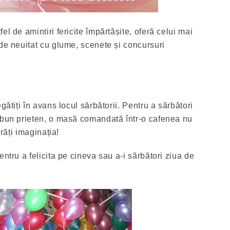
el de amintiri fericite împărtășite, oferă celui mai
 de neuitat cu glume, scenete și concursuri
gătiți în avans locul sărbătorii. Pentru a sărbători
 bun prieten, o masă comandată într-o cafenea nu
arăți imaginația!
entru a felicita pe cineva sau a-i sărbători ziua de