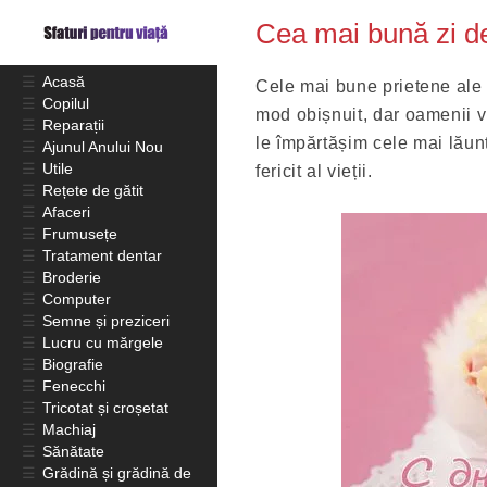
Cea mai bună zi de
☰
Acasă
Cele mai bune prietene ale 
☰
Copilul
mod obișnuit, dar oamenii vi
☰
Reparații
le împărtășim cele mai lăun
☰
Ajunul Anului Nou
☰
Utile
fericit al vieții.
☰
Rețete de gătit
☰
Afaceri
☰
Frumusețe
☰
Tratament dentar
☰
Broderie
☰
Computer
☰
Semne și preziceri
☰
Lucru cu mărgele
☰
Biografie
☰
Fenecchi
☰
Tricotat și croșetat
☰
Machiaj
☰
Sănătate
☰
Grădină și grădină de