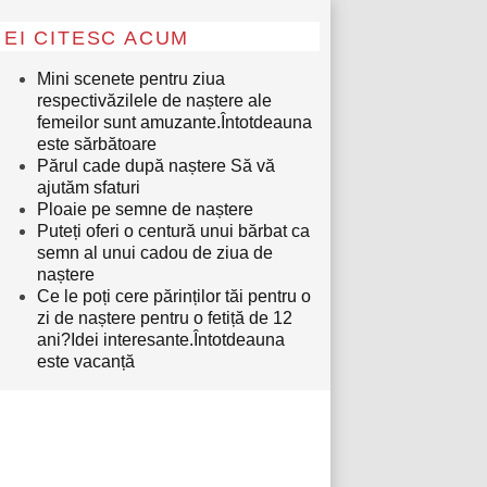
EI CITESC ACUM
Mini scenete pentru ziua
respectivăzilele de naștere ale
femeilor sunt amuzante.Întotdeauna
este sărbătoare
Părul cade după naștere Să vă
ajutăm sfaturi
Ploaie pe semne de naștere
Puteți oferi o centură unui bărbat ca
semn al unui cadou de ziua de
naștere
Ce le poți cere părinților tăi pentru o
zi de naștere pentru o fetiță de 12
ani?Idei interesante.Întotdeauna
este vacanță