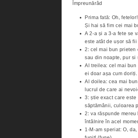
Împreunărâd
Prima fată: Oh, fetelo
Și hai să fim cei mai b
A 2-a și a 3-a fete se
este atât de ușor să fii
2: cel mai bun prieten 
sau din noapte, pur si s
Al treilea: cel mai bun
ei doar așa cum doriți.
Al doilea: cea mai bun
lucrul de care ai nevo
3: știe exact care este
săptămânii, culoarea pă
2: va răspunde mereu l
întâlnire în acel mome
1-M-am speriat: O, da, 
fugit! (fuge).