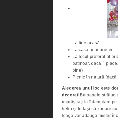
La tine acasă
La casa unui prieten
La locul preferat al pr
patinoar, dacă îi place.
bine)
Picnic în natură (dacă
Alegerea unui loc este doa
decorat!
Baloanele strălucito
împrăștiați la întâmplare 
heliu și le lași să zboare su
leagă vor adăuga mister încă