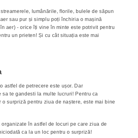
e streamerele, lumânările, florile, bulele de săpun
n aer sau pur și simplu poți închiria o mașină
n aer) - orice îți vine în minte este potrivit pentru
ntru un prieten! Și cu cât situația este mai
a
o astfel de petrecere este ușor. Dar
e sa te gandesti la multe lucruri! Pentru ca
r o surpriză pentru ziua de naștere, este mai bine
 organizate în astfel de locuri pe care ziua de
iciodată ca la un loc pentru o surpriză!