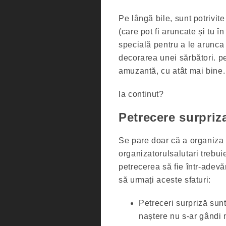
Pe lângă bile, sunt potrivit
(care pot fi aruncate și tu î
specială pentru a le arunca î
decorarea unei sărbători. pe
amuzantă, cu atât mai bine.
la continut?
Petrecere surpriz
Se pare doar că a organiza 
organizatorulsalutari trebui
petrecerea să fie într-adevă
să urmați aceste sfaturi:
Petreceri surpriză sunt
naștere nu s-ar gândi n