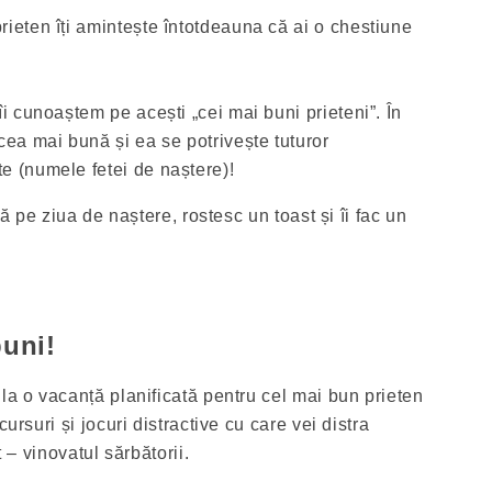
prieten îți amintește întotdeauna că ai o chestiune
 îi cunoaștem pe acești „cei mai buni prieteni”. În
cea mai bună și ea se potrivește tuturor
te (numele fetei de naștere)!
ită pe ziua de naștere, rostesc un toast și îi fac un
buni!
la o vacanță planificată pentru cel mai bun prieten
cursuri și jocuri distractive cu care vei distra
t – vinovatul sărbătorii.