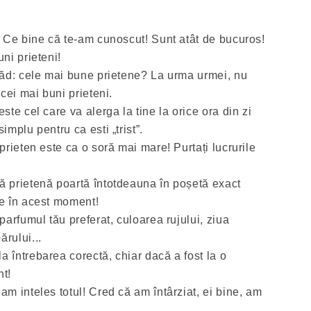
r! Ce bine că te-am cunoscut! Sunt atât de bucuros!
uni prieteni!
 văd: cele mai bune prietene? La urma urmei, nu
 cei mai buni prieteni.
este cel care va alerga la tine la orice ora din zi
implu pentru ca esti „trist”.
 prieten este ca o soră mai mare! Purtați lucrurile
ă prietenă poartă întotdeauna în poșetă exact
ie în acest moment!
 parfumul tău preferat, culoarea rujului, ziua
rului...
a întrebarea corectă, chiar dacă a fost la o
nt!
am inteles totul! Cred că am întârziat, ei bine, am