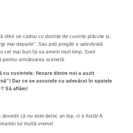
să oferi un cadou cu dorințe de cuvinte plăcute și,
i mai departe”. Sau poți pregăti o adevărată
u cel mai bun își va aminti mult timp. Sunt
dă pentru următoarea scenetă.
 cu cuvintele: fiecare dintre noi a auzit
ină”! Dar ce se ascunde cu adevărat în spatele
e? Să aflăm!
a dovedit că nu este deloc un top, ci o fustă! A
amantei lui multă vreme!