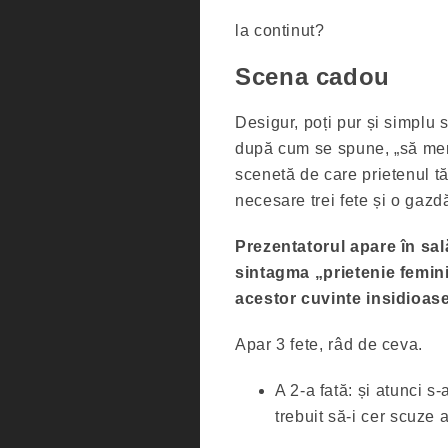
la continut?
Scena cadou
Desigur, poți pur și simplu 
după cum se spune, „să merg
scenetă de care prietenul tă
necesare trei fete și o gaz
Prezentatorul apare în sală
sintagma „prietenie femin
acestor cuvinte insidioas
Apar 3 fete, râd de ceva.
A 2-a fată: și atunci s-
trebuit să-i cer scuze 