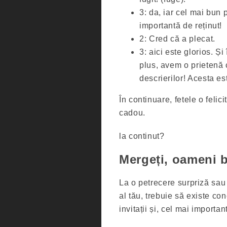
3: da, iar cel mai bun 
importantă de reținut!
2: Cred că a plecat.
3: aici este glorios. Și
plus, avem o prietenă 
descrierilor! Acesta es
În continuare, fetele o felic
cadou.
la continut?
Mergeți, oameni 
La o petrecere surpriză sau 
al tău, trebuie să existe con
invitații și, cel mai importan