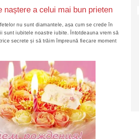
 naștere a celui mai bun prieten
fetelor nu sunt diamantele, așa cum se crede în
i sunt iubitele noastre iubite. Întotdeauna vrem să
trice secrete și să trăim împreună fiecare moment