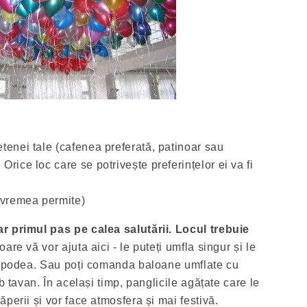
ietenei tale (cafenea preferată, patinoar sau
 Orice loc care se potrivește preferințelor ei va fi
 vremea permite)
r primul pas pe calea salutării. Locul trebuie
are vă vor ajuta aici - le puteți umfla singur și le
pe podea. Sau poți comanda baloane umflate cu
b tavan. În același timp, panglicile agățate care le
perii și vor face atmosfera și mai festivă.