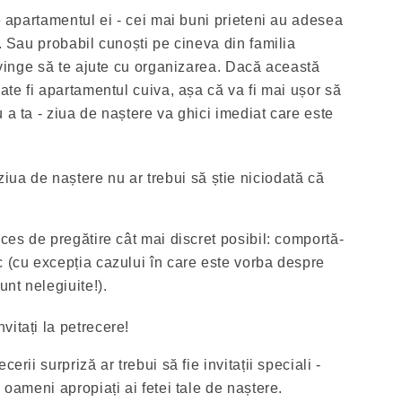
ie apartamentul ei - cei mai buni prieteni au adesea
t. Sau probabil cunoști pe cineva din familia
onvinge să te ajute cu organizarea. Dacă această
oate fi apartamentul cuiva, așa că va fi mai ușor să
 a ta - ziua de naștere va ghici imediat care este
ziua de naștere nu ar trebui să știe niciodată că
oces de pregătire cât mai discret posibil: comportă-
c (cu excepția cazului în care este vorba despre
unt nelegiuite!).
invitați la petrecere!
erii surpriză ar trebui să fie invitații speciali -
 oameni apropiați ai fetei tale de naștere.