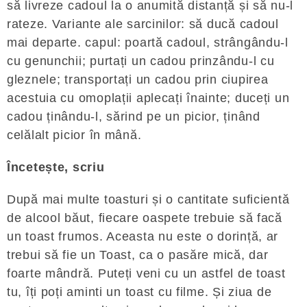
să livreze cadoul la o anumită distanță și să nu-l
rateze. Variante ale sarcinilor: să ducă cadoul
mai departe. capul: poartă cadoul, strângându-l
cu genunchii; purtați un cadou prinzându-l cu
gleznele; transportați un cadou prin ciupirea
acestuia cu omoplații aplecați înainte; duceți un
cadou ținându-l, sărind pe un picior, ținând
celălalt picior în mână.
Încetește, scriu
După mai multe toasturi și o cantitate suficientă
de alcool băut, fiecare oaspete trebuie să facă
un toast frumos. Aceasta nu este o dorință, ar
trebui să fie un Toast, ca o pasăre mică, dar
foarte mândră. Puteți veni cu un astfel de toast
tu, îți poți aminti un toast cu filme. Și ziua de