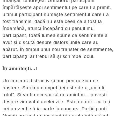
înfățișați tandrețea. Următorul participant
împărtășește apoi sentimentul pe care l-a primit.
ultimul participant numește sentimentul care i-a
fost transmis. dacă nu este ceea ce a fost la
îndemână, atunci începând cu penultimul
participant, toată lumea spune ce sentimente a
avut și discută despre distorsiunile care au
apărut. În timpul unui nou transfer de sentimente,
participanții ar trebui să-și schimbe locul.
Îți amintești...!
Un concurs distractiv și bun pentru ziua de
naștere. Sarcina competiției este de a „aminti
totul”. Și va fi necesar să ne amintim... povești
despre vinovatul acelei zile. Este de dorit ca toți
cei prezenți să ia parte la concurs. Participanți
Numiți pe rând un incident (de preferință plăcut