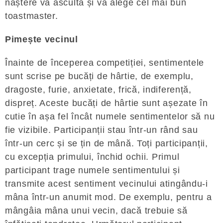
naștere va asculta și va alege cel mai bun
toastmaster.
Pimește vecinul
Înainte de începerea competiției, sentimentele
sunt scrise pe bucăți de hârtie, de exemplu,
dragoste, furie, anxietate, frică, indiferență,
dispreț. Aceste bucăți de hârtie sunt așezate în
cutie în așa fel încât numele sentimentelor să nu
fie vizibile. Participanții stau într-un rând sau
într-un cerc și se țin de mână. Toți participanții,
cu excepția primului, închid ochii. Primul
participant trage numele sentimentului și
transmite acest sentiment vecinului atingându-i
mâna într-un anumit mod. De exemplu, pentru a
mângâia mâna unui vecin, dacă trebuie să