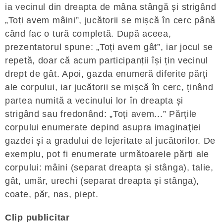
ia vecinul din dreapta de mâna stângă și strigând
„Toți avem mâini”, jucătorii se mișcă în cerc până
când fac o tură completă. După aceea,
prezentatorul spune: „Toți avem gât”, iar jocul se
repetă, doar că acum participanții își țin vecinul
drept de gât. Apoi, gazda enumeră diferite părți
ale corpului, iar jucătorii se mișcă în cerc, ținând
partea numită a vecinului lor în dreapta și
strigând sau fredonând: „Toți avem...” Părțile
corpului enumerate depind asupra imaginaţiei
gazdei şi a gradului de lejeritate al jucătorilor. De
exemplu, pot fi enumerate următoarele părți ale
corpului: mâini (separat dreapta și stânga), talie,
gât, umăr, urechi (separat dreapta și stânga),
coate, păr, nas, piept.
Clip publicitar