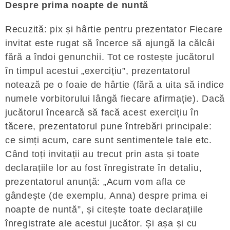
Despre prima noapte de nuntă
Recuzită: pix și hârtie pentru prezentator Fiecare
invitat este rugat să încerce să ajungă la călcâi
fără a îndoi genunchii. Tot ce rostește jucătorul
în timpul acestui „exercițiu”, prezentatorul
notează pe o foaie de hârtie (fără a uita să indice
numele vorbitorului lângă fiecare afirmație). Dacă
jucătorul încearcă să facă acest exercițiu în
tăcere, prezentatorul pune întrebări principale:
ce simți acum, care sunt sentimentele tale etc.
Când toți invitații au trecut prin asta și toate
declarațiile lor au fost înregistrate în detaliu,
prezentatorul anunță: „Acum vom afla ce
gândește (de exemplu, Anna) despre prima ei
noapte de nuntă”, și citește toate declarațiile
înregistrate ale acestui jucător. Și așa și cu