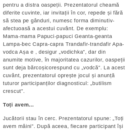
pentru a distra oaspeții. Prezentatorul cheamă
diferite cuvinte, iar invitații în cor, repede și fără
să stea pe gânduri, numesc forma diminutiv-
afectuoasă a acestui cuvânt. De exemplu:
Mama-mama Papuci-papuci Geanta-geanta
Lampa-bec Capra-capra Trandafir-trandafir Apa-
vodca Așa e , desigur „vodichka”, dar din
anumite motive, în majoritatea cazurilor, oaspeții
sunt deja bărcoșicorespund cu „vodcă”. La acest
cuvânt, prezentatorul oprește jocul și anunță
tuturor participanților diagnosticul: „butilism
crescut”.
Toți avem...
Jucătorii stau în cerc. Prezentatorul spune: „Toți
avem mâini”. După aceea, fiecare participant își