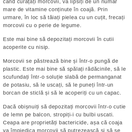
când curățați morcovii, vă lipsiți de un număr
mare de vitamine conținute în coajă. Prin
urmare, în loc să tăiați pielea cu un cuțit, frecați
morcovii cu o perie de legume.
Este mai bine să depozitați morcovii în cutii
acoperite cu nisip.
Morcovii se păstrează bine și într-o pungă de
plastic. Este mai bine să spălați rădăcinile, să le
scufundați într-o soluție slabă de permanganat
de potasiu, să le uscați, să le puneți într-un
borcan de sticlă și să le acoperiți cu un capac.
Dacă obișnuiți să depozitați morcovii într-o cutie
de lemn pe balcon, stropiți-i cu bulbi uscati.
Ceapa are proprietăți bactericide, așa că coaja
va împiedica morcovii să putrezească și să se