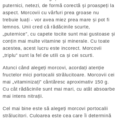
puternici, netezi, de formă corectă și proaspeți la
aspect. Morcovii cu vârfuri prea groase nu
trebuie luați - vor avea miez prea mare și pot fi
lemnos. Unii cred că rădăcinile scurte,
„puternice”, cu capete tocite sunt mai gustoase și
conțin mai multe vitamine și minerale. Cu toate
acestea, acest lucru este incorect. Morcovii
„triplu” sunt la fel de utili ca și cei scurti.
Atunci când alegeți morcovi, acordați atenție
fructelor mici portocalii strălucitoare. Morcovii cei
mai „vitaminizați” cântăresc aproximativ 150 g.
Cu cât rădăcinile sunt mai mari, cu atât absoarbe
mai intens nitrații.
Cel mai bine este să alegeți morcovi portocalii
strălucitori. Culoarea este cea care îi determină