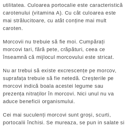
utilitatea. Culoarea portocalie este caracteristică
carotenului (vitamina A). Cu cât culoarea este
mai strălucitoare, cu atât conține mai mult
caroten.
Morcovii nu trebuie să fie moi. Cumpărați
morcovi tari, fără pete, crăpături, ceea ce
înseamnă că mijlocul morcovului este stricat.
Nu ar trebui să existe excrescențe pe morcov,
suprafața trebuie să fie netedă. Creșterile pe
morcovi indică boala acestei legume sau
prezența nitraților în morcovi. Nici unul nu va
aduce beneficii organismului.
Cei mai suculenți morcovi sunt groși, scurti,
portocalii închisi. Se mureaza, se pun in salate si