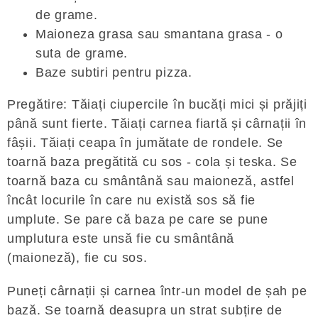
de grame.
Maioneza grasa sau smantana grasa - o
suta de grame.
Baze subtiri pentru pizza.
Pregătire: Tăiați ciupercile în bucăți mici și prăjiți
până sunt fierte. Tăiați carnea fiartă și cârnații în
fâșii. Tăiați ceapa în jumătate de rondele. Se
toarnă baza pregătită cu sos - cola și teska. Se
toarnă baza cu smântână sau maioneză, astfel
încât locurile în care nu există sos să fie
umplute. Se pare că baza pe care se pune
umplutura este unsă fie cu smântână
(maioneză), fie cu sos.
Puneți cârnații și carnea într-un model de șah pe
bază. Se toarnă deasupra un strat subțire de