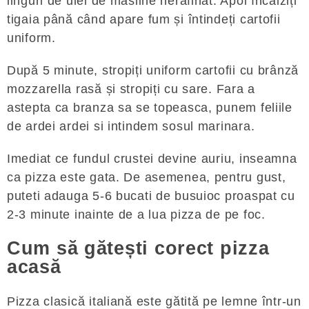
linguri de ulei de măsline nerafinat. Apoi încălziți
tigaia până când apare fum și întindeți cartofii
uniform.
După 5 minute, stropiți uniform cartofii cu brânză
mozzarella rasă și stropiți cu sare. Fara a
astepta ca branza sa se topeasca, punem feliile
de ardei ardei si intindem sosul marinara.
Imediat ce fundul crustei devine auriu, inseamna
ca pizza este gata. De asemenea, pentru gust,
puteti adauga 5-6 bucati de busuioc proaspat cu
2-3 minute inainte de a lua pizza de pe foc.
Cum să gătești corect pizza
acasă
Pizza clasică italiană este gătită pe lemne într-un