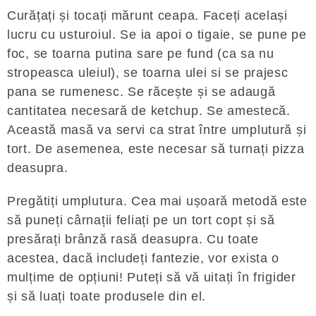
Curățați și tocați mărunt ceapa. Faceți același
lucru cu usturoiul. Se ia apoi o tigaie, se pune pe
foc, se toarna putina sare pe fund (ca sa nu
stropeasca uleiul), se toarna ulei si se prajesc
pana se rumenesc. Se răcește și se adaugă
cantitatea necesară de ketchup. Se amestecă.
Această masă va servi ca strat între umplutură și
tort. De asemenea, este necesar să turnați pizza
deasupra.
Pregătiți umplutura. Cea mai ușoară metodă este
să puneți cârnații feliați pe un tort copt și să
presărați brânză rasă deasupra. Cu toate
acestea, dacă includeți fantezie, vor exista o
mulțime de opțiuni! Puteți să vă uitați în frigider
și să luați toate produsele din el.