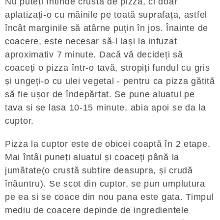
Nu puteți întinde crusta de pizza, ci doar
aplatizați-o cu mâinile pe toată suprafața, astfel
încât marginile să atârne puțin în jos. Înainte de
coacere, este necesar să-l lași la infuzat
aproximativ 7 minute. Dacă vă decideți să
coaceți o pizza într-o tavă, stropiți fundul cu gris
și ungeți-o cu ulei vegetal - pentru ca pizza gătită
să fie ușor de îndepărtat. Se pune aluatul pe
tava si se lasa 10-15 minute, abia apoi se da la
cuptor.
Pizza la cuptor este de obicei coaptă în 2 etape.
Mai întâi puneți aluatul și coaceți până la
jumătate(o crustă subțire deasupra, și crudă
înăuntru). Se scot din cuptor, se pun umplutura
pe ea si se coace din nou pana este gata. Timpul
mediu de coacere depinde de ingredientele