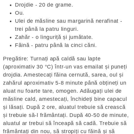
Drojdie - 20 de grame.
Ou.
Ulei de măsline sau margarină nerafinat -
trei până la patru linguri.
Zahăr - o linguriță și jumătate.
Făină - patru până la cinci căni.
Pregătire: Turnați apă caldă sau lapte
(aproximativ 30 °C) într-un vas emailat și puneți
drojdia. Amestecați făina cernută, sarea, oul și
zahărul aproximativ 5-8 minute până obțineți un
aluat nu foarte tare, omogen. Adăugați ulei de
măsline cald, amestecați, închideți bine capacul
și lăsați. După 2 ore, aluatul trebuie să crească
și trebuie să-l frământați. După 40-50 de minute,
aluatul ar trebui să înceapă să cadă. Trebuie să
frământați din nou, să stropiți cu făină și să