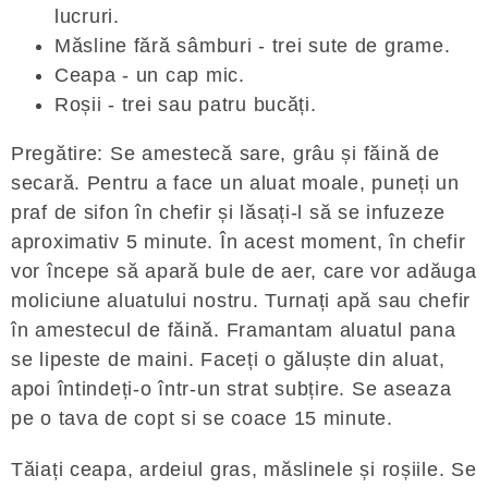
lucruri.
Măsline fără sâmburi - trei sute de grame.
Ceapa - un cap mic.
Roșii - trei sau patru bucăți.
Pregătire: Se amestecă sare, grâu și făină de
secară. Pentru a face un aluat moale, puneți un
praf de sifon în chefir și lăsați-l să se infuzeze
aproximativ 5 minute. În acest moment, în chefir
vor începe să apară bule de aer, care vor adăuga
moliciune aluatului nostru. Turnați apă sau chefir
în amestecul de făină. Framantam aluatul pana
se lipeste de maini. Faceți o găluște din aluat,
apoi întindeți-o într-un strat subțire. Se aseaza
pe o tava de copt si se coace 15 minute.
Tăiați ceapa, ardeiul gras, măslinele și roșiile. Se