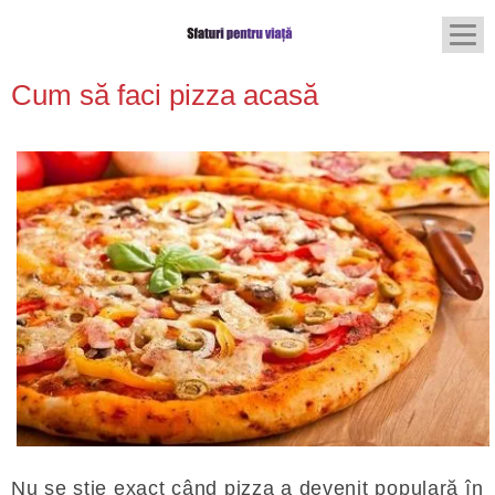
Cum să faci pizza acasă
Nu se știe exact când pizza a devenit populară în