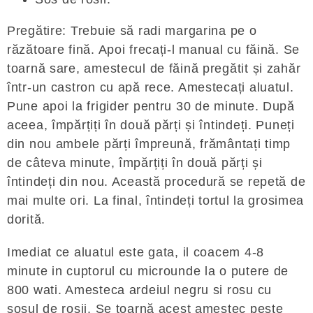
Pregătire: Trebuie să radi margarina pe o
răzătoare fină. Apoi frecați-l manual cu făină. Se
toarnă sare, amestecul de făină pregătit și zahăr
într-un castron cu apă rece. Amestecați aluatul.
Pune apoi la frigider pentru 30 de minute. După
aceea, împărțiți în două părți și întindeți. Puneți
din nou ambele părți împreună, frământați timp
de câteva minute, împărțiți în două părți și
întindeți din nou. Această procedură se repetă de
mai multe ori. La final, întindeți tortul la grosimea
dorită.
Imediat ce aluatul este gata, il coacem 4-8
minute in cuptorul cu microunde la o putere de
800 wati. Amesteca ardeiul negru si rosu cu
sosul de rosii. Se toarnă acest amestec peste