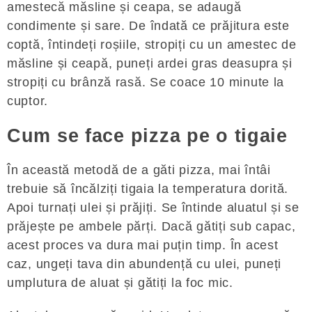
amestecă măsline și ceapa, se adaugă
condimente și sare. De îndată ce prăjitura este
coptă, întindeți roșiile, stropiți cu un amestec de
măsline și ceapă, puneți ardei gras deasupra și
stropiți cu brânză rasă. Se coace 10 minute la
cuptor.
Cum se face pizza pe o tigaie
În această metodă de a găti pizza, mai întâi
trebuie să încălziți tigaia la temperatura dorită.
Apoi turnați ulei și prăjiți. Se întinde aluatul și se
prăjește pe ambele părți. Dacă gătiți sub capac,
acest proces va dura mai puțin timp. În acest
caz, ungeți tava din abundență cu ulei, puneți
umplutura de aluat și gătiți la foc mic.