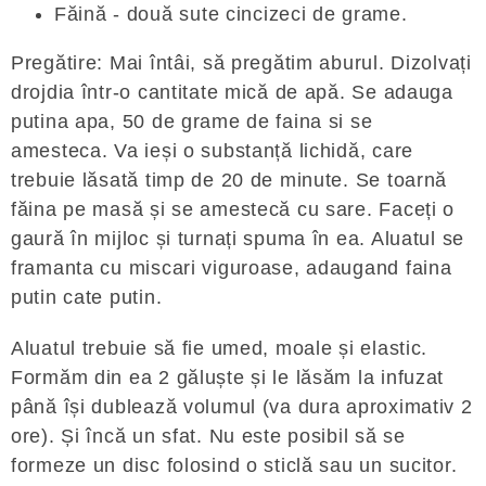
Făină - două sute cincizeci de grame.
Pregătire: Mai întâi, să pregătim aburul. Dizolvați
drojdia într-o cantitate mică de apă. Se adauga
putina apa, 50 de grame de faina si se
amesteca. Va ieși o substanță lichidă, care
trebuie lăsată timp de 20 de minute. Se toarnă
făina pe masă și se amestecă cu sare. Faceți o
gaură în mijloc și turnați spuma în ea. Aluatul se
framanta cu miscari viguroase, adaugand faina
putin cate putin.
Aluatul trebuie să fie umed, moale și elastic.
Formăm din ea 2 găluște și le lăsăm la infuzat
până își dublează volumul (va dura aproximativ 2
ore). Și încă un sfat. Nu este posibil să se
formeze un disc folosind o sticlă sau un sucitor.