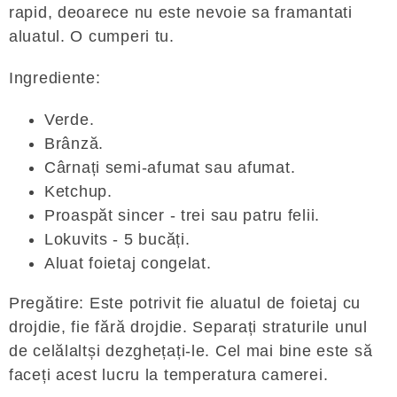
rapid, deoarece nu este nevoie sa framantati
aluatul. O cumperi tu.
Ingrediente:
Verde.
Brânză.
Cârnați semi-afumat sau afumat.
Ketchup.
Proaspăt sincer - trei sau patru felii.
Lokuvits - 5 bucăți.
Aluat foietaj congelat.
Pregătire: Este potrivit fie aluatul de foietaj cu
drojdie, fie fără drojdie. Separați straturile unul
de celălaltși dezghețați-le. Cel mai bine este să
faceți acest lucru la temperatura camerei.