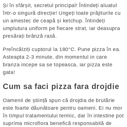
Și în sfârșit, secretul principal! Întindeți aluatul
într-o singură direcție! Ungeți toate prăjiturile cu
un amestec de ceapă și ketchup. Întindeți
umplutura uniform pe fiecare strat, iar deasupra
presărați brânză rasă.
Preîncălziți cuptorul la 180°C. Pune pizza în ea.
Asteapta 2-3 minute, din momentul in care
branza incepe sa se topeasca, iar pizza este
gata!
Cum sa faci pizza fara drojdie
Oamenii de știință spun că drojdia de brutărie
este foarte dăunătoare pentru oameni. Ei nu mor
în timpul tratamentului termic, dar în intestine pot
suprima microflora benefică responsabilă de