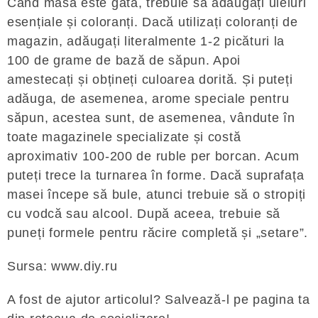
Când masa este gata, trebuie să adăugați uleiuri
esențiale și coloranți. Dacă utilizați coloranți de
magazin, adăugați literalmente 1-2 picături la
100 de grame de bază de săpun. Apoi
amestecați și obțineți culoarea dorită. Și puteți
adăuga, de asemenea, arome speciale pentru
săpun, acestea sunt, de asemenea, vândute în
toate magazinele specializate și costă
aproximativ 100-200 de ruble per borcan. Acum
puteți trece la turnarea în forme. Dacă suprafața
masei începe să bule, atunci trebuie să o stropiți
cu vodcă sau alcool. După aceea, trebuie să
puneți formele pentru răcire completă și „setare”.
Sursa: www.diy.ru
A fost de ajutor articolul? Salvează-l pe pagina ta