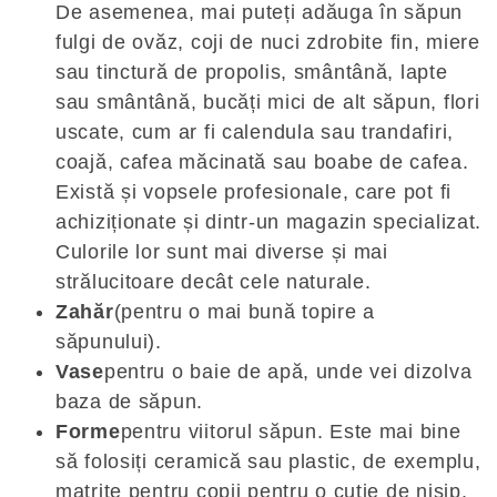
De asemenea, mai puteți adăuga în săpun
fulgi de ovăz, coji de nuci zdrobite fin, miere
sau tinctură de propolis, smântână, lapte
sau smântână, bucăți mici de alt săpun, flori
uscate, cum ar fi calendula sau trandafiri,
coajă, cafea măcinată sau boabe de cafea.
Există și vopsele profesionale, care pot fi
achiziționate și dintr-un magazin specializat.
Culorile lor sunt mai diverse și mai
strălucitoare decât cele naturale.
Zahăr
(pentru o mai bună topire a
săpunului).
Vase
pentru o baie de apă, unde vei dizolva
baza de săpun.
Forme
pentru viitorul săpun. Este mai bine
să folosiți ceramică sau plastic, de exemplu,
matrițe pentru copii pentru o cutie de nisip.