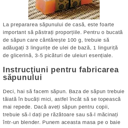
La prepararea săpunului de casă, este foarte
important să păstrați proporțiile. Pentru o bucată
de săpun care cântărește 100 g, trebuie să
adăugați 3 lingurițe de ulei de bază, 1 linguriță
de glicerină, 3-5 picături de uleiuri esențiale.
Instrucțiuni pentru fabricarea
săpunului
Deci, hai să facem săpun. Baza de săpun trebuie
tăiată în bucăți mici, astfel încât să se topească
mai repede. Dacă aveți săpun pentru copii,
trebuie să-l dați pe răzătoare sau să-l măcinați
într-un blender. Punem aceasta masa pe o baie