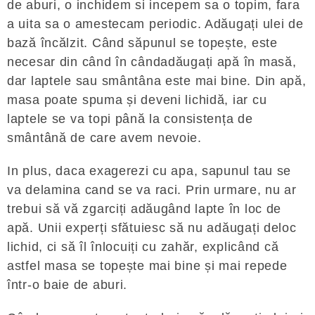
de aburi, o inchidem si incepem sa o topim, fara
a uita sa o amestecam periodic. Adăugați ulei de
bază încălzit. Când săpunul se topește, este
necesar din când în cândadăugați apă în masă,
dar laptele sau smântâna este mai bine. Din apă,
masa poate spuma și deveni lichidă, iar cu
laptele se va topi până la consistența de
smântână de care avem nevoie.
In plus, daca exagerezi cu apa, sapunul tau se
va delamina cand se va raci. Prin urmare, nu ar
trebui să vă zgarciți adăugând lapte în loc de
apă. Unii experți sfătuiesc să nu adăugați deloc
lichid, ci să îl înlocuiți cu zahăr, explicând că
astfel masa se topește mai bine și mai repede
într-o baie de aburi.