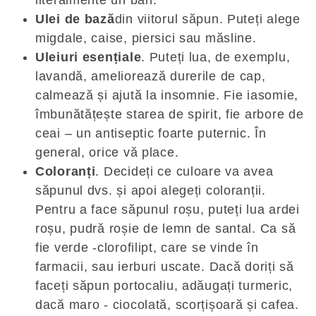
Ulei de bază
din viitorul săpun. Puteți alege
migdale, caise, piersici sau măsline.
Uleiuri esențiale
. Puteți lua, de exemplu,
lavandă, ameliorează durerile de cap,
calmează și ajută la insomnie. Fie iasomie,
îmbunătățește starea de spirit, fie arbore de
ceai – un antiseptic foarte puternic. În
general, orice vă place.
Coloranți
. Decideți ce culoare va avea
săpunul dvs. și apoi alegeți coloranții.
Pentru a face săpunul roșu, puteți lua ardei
roșu, pudră roșie de lemn de santal. Ca să
fie verde -clorofilipt, care se vinde în
farmacii, sau ierburi uscate. Dacă doriți să
faceți săpun portocaliu, adăugați turmeric,
dacă maro - ciocolată, scorțișoară și cafea.