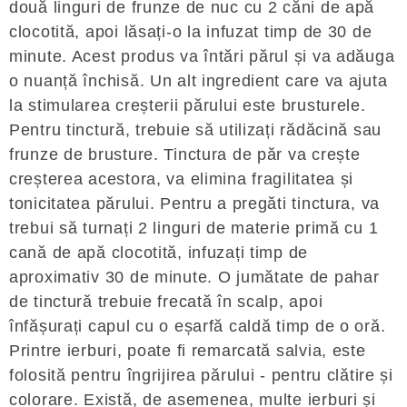
două linguri de frunze de nuc cu 2 căni de apă
clocotită, apoi lăsați-o la infuzat timp de 30 de
minute. Acest produs va întări părul și va adăuga
o nuanță închisă. Un alt ingredient care va ajuta
la stimularea creșterii părului este brusturele.
Pentru tinctură, trebuie să utilizați rădăcină sau
frunze de brusture. Tinctura de păr va crește
creșterea acestora, va elimina fragilitatea și
tonicitatea părului. Pentru a pregăti tinctura, va
trebui să turnați 2 linguri de materie primă cu 1
cană de apă clocotită, infuzați timp de
aproximativ 30 de minute. O jumătate de pahar
de tinctură trebuie frecată în scalp, apoi
înfășurați capul cu o eșarfă caldă timp de o oră.
Printre ierburi, poate fi remarcată salvia, este
folosită pentru îngrijirea părului - pentru clătire și
colorare. Există, de asemenea, multe ierburi și