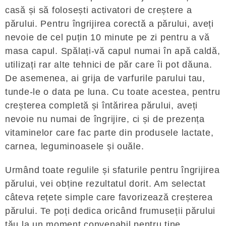
casă și să folosești activatori de creștere a
părului. Pentru îngrijirea corectă a părului, aveți
nevoie de cel puțin 10 minute pe zi pentru a vă
masa capul. Spălați-vă capul numai în apă caldă,
utilizați rar alte tehnici de păr care îi pot dăuna.
De asemenea, ai grija de varfurile parului tau,
tunde-le o data pe luna. Cu toate acestea, pentru
creșterea completă și întărirea părului, aveți
nevoie nu numai de îngrijire, ci și de prezența
vitaminelor care fac parte din produsele lactate,
carnea, leguminoasele și ouăle.
Urmând toate regulile și sfaturile pentru îngrijirea
părului, vei obține rezultatul dorit. Am selectat
câteva rețete simple care favorizează creșterea
părului. Te poți dedica oricând frumuseții părului
tău la un moment convenabil pentru tine,