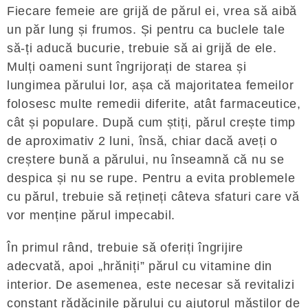
Fiecare femeie are grijă de părul ei, vrea să aibă
un păr lung și frumos. Și pentru ca buclele tale
să-ți aducă bucurie, trebuie să ai grijă de ele.
Mulți oameni sunt îngrijorați de starea și
lungimea părului lor, așa că majoritatea femeilor
folosesc multe remedii diferite, atât farmaceutice,
cât și populare. După cum știți, părul crește timp
de aproximativ 2 luni, însă, chiar dacă aveți o
creștere bună a părului, nu înseamnă că nu se
despica și nu se rupe. Pentru a evita problemele
cu părul, trebuie să rețineți câteva sfaturi care vă
vor menține părul impecabil.
În primul rând, trebuie să oferiți îngrijire
adecvată, apoi „hrăniți” părul cu vitamine din
interior. De asemenea, este necesar să revitalizi
constant rădăcinile părului cu ajutorul măștilor de