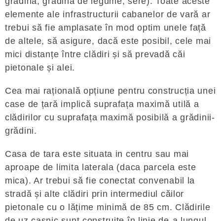
gradina, gradina de legume, sere). Toate aceste
elemente ale infrastructurii cabanelor de vară ar
trebui să fie amplasate în mod optim unele față
de altele, să asigure, dacă este posibil, cele mai
mici distanțe între clădiri și să prevadă căi
pietonale și alei.
Cea mai rațională opțiune pentru construcția unei
case de țară implică suprafața maximă utilă a
clădirilor cu suprafața maximă posibilă a grădinii-
grădini.
Casa de tara este situata in centru sau mai
aproape de limita laterala (daca parcela este
mica). Ar trebui să fie conectat convenabil la
stradă și alte clădiri prin intermediul căilor
pietonale cu o lățime minimă de 85 cm. Clădirile
de uz casnic sunt construite în linie de-a lungul