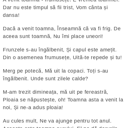
Dar nu este timpul să fii trist, Vom cânta și
dansa!
Dacă a venit toamna, Înseamnă că va fi frig. De
aceea sunt toamnă, Nu îmi place uneori!
Frunzele s-au îngălbenit, Și capul este amețit.
Din o asemenea frumusețe, Uită-te repede și tu!
Merg pe potecă, Mă uit la copaci. Toți s-au
îngălbenit. Unde sunt zilele calde?
M-am trezit dimineața, mă uit pe fereastră,
Ploaia se năpustește, oh! Toamna asta a venit la
noi, Și ne-a adus ploaia!
Au cules mult, Ne va ajunge pentru tot anul.