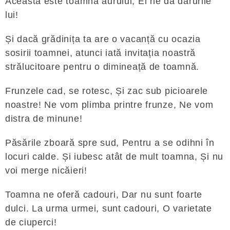
Aceasta este toamna aurului, El ne dă darurile
lui!
Și dacă grădinița ta are o vacanță cu ocazia
sosirii toamnei, atunci iată invitația noastră
strălucitoare pentru o dimineață de toamnă.
Frunzele cad, se rotesc, Și zac sub picioarele
noastre! Ne vom plimba printre frunze, Ne vom
distra de minune!
Păsările zboară spre sud, Pentru a se odihni în
locuri calde. Și iubesc atât de mult toamna, Și nu
voi merge nicăieri!
Toamna ne oferă cadouri, Dar nu sunt foarte
dulci. La urma urmei, sunt cadouri, O varietate
de ciuperci!