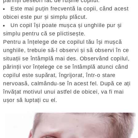
părinții deseori fac de rușine copilul.
Este mai puțin frecventă la copii, când acest
obicei este pur și simplu plăcut.
Un copil își poate mușca și unghiile pur și
simplu pentru că se plictisește.
Pentru a înțelege de ce copilul tău își mușcă
unghiile, trebuie să-l observi și să observi în ce
situații se întâmplă mai des. Observând copilul,
părinții vor înțelege ce se întâmplă atunci când
copilul este supărat, îngrijorat, într-o stare
nervoasă, calmându-se în acest fel. După ce ați
învățat motivul unui astfel de obicei, va fi mai
ușor să luptați cu el.