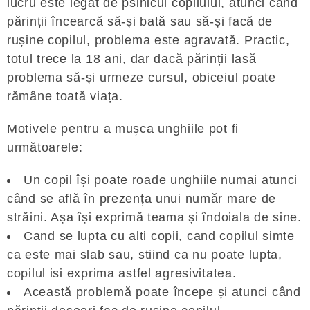
lucru este legat de psihicul copilului, atunci când
părinții încearcă să-și bată sau să-și facă de
rușine copilul, problema este agravată. Practic,
totul trece la 18 ani, dar dacă părinții lasă
problema să-și urmeze cursul, obiceiul poate
rămâne toată viața.
Motivele pentru a mușca unghiile pot fi
următoarele:
Un copil își poate roade unghiile numai atunci
când se află în prezența unui număr mare de
străini. Așa își exprimă teama și îndoiala de sine.
Cand se lupta cu alti copii, cand copilul simte
ca este mai slab sau, stiind ca nu poate lupta,
copilul isi exprima astfel agresivitatea.
Această problemă poate începe și atunci când