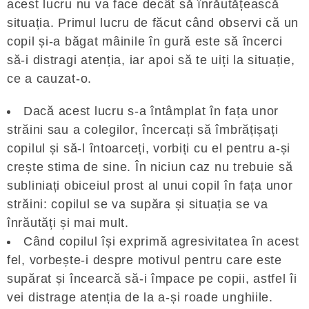
acest lucru nu va face decât să înrăutățească
situația. Primul lucru de făcut când observi că un
copil și-a băgat mâinile în gură este să încerci
să-i distragi atenția, iar apoi să te uiți la situație,
ce a cauzat-o.
Dacă acest lucru s-a întâmplat în fața unor
străini sau a colegilor, încercați să îmbrățișați
copilul și să-l întoarceți, vorbiți cu el pentru a-și
crește stima de sine. În niciun caz nu trebuie să
subliniați obiceiul prost al unui copil în fața unor
străini: copilul se va supăra și situația se va
înrăutăți și mai mult.
Când copilul își exprimă agresivitatea în acest
fel, vorbește-i despre motivul pentru care este
supărat și încearcă să-i împace pe copii, astfel îi
vei distrage atenția de la a-și roade unghiile.