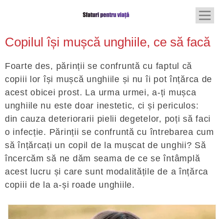
Copilul își mușcă unghiile, ce să facă
Foarte des, părinții se confruntă cu faptul că
copiii lor își mușcă unghiile și nu îi pot înțărca de
acest obicei prost. La urma urmei, a-ți mușca
unghiile nu este doar inestetic, ci și periculos:
din cauza deteriorarii pielii degetelor, poți să faci
o infecție. Părinții se confruntă cu întrebarea cum
să înțărcați un copil de la mușcat de unghii? Să
încercăm să ne dăm seama de ce se întâmplă
acest lucru și care sunt modalitățile de a înțărca
copiii de la a-și roade unghiile.