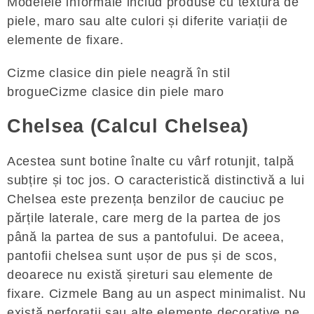
Modelele informale includ produse cu textura de
piele, maro sau alte culori și diferite variații de
elemente de fixare.
Cizme clasice din piele neagră în stil
brogueCizme clasice din piele maro
Chelsea (Calcul Chelsea)
Acestea sunt botine înalte cu vârf rotunjit, talpă
subțire și toc jos. O caracteristică distinctivă a lui
Chelsea este prezența benzilor de cauciuc pe
părțile laterale, care merg de la partea de jos
până la partea de sus a pantofului. De aceea,
pantofii chelsea sunt ușor de pus și de scos,
deoarece nu există șireturi sau elemente de
fixare. Cizmele Bang au un aspect minimalist. Nu
există perforații sau alte elemente decorative pe