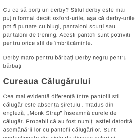
Cu ce ​​să porți un derby? Stilul derby este mai
puțin formal decât oxford-urile, așa că derby-urile
pot fi purtate cu blugi, pantaloni scurți sau
pantaloni de trening. Acești pantofi sunt potriviti
pentru orice stil de îmbrăcăminte.
Derby maro pentru bărbați Derby negru pentru
bărbați
Cureaua Călugărului
Cea mai evidentă diferență între pantofii stil
călugăr este absența șiretului. Tradus din
engleză, „Monk Strap” înseamnă curele de
călugăr. Probabil că au fost numiți astfel datorită
asemănării lor cu pantofii călugărilor. Sunt