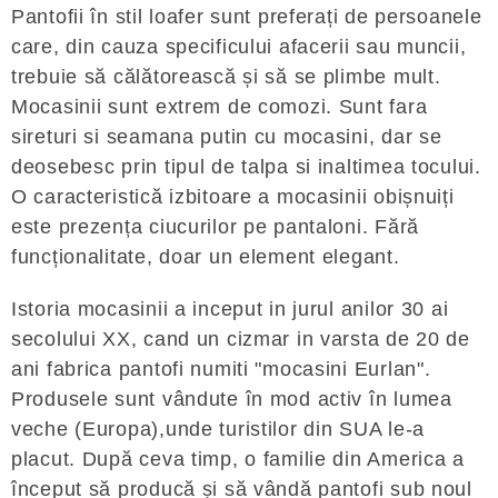
Pantofii în stil loafer sunt preferați de persoanele
care, din cauza specificului afacerii sau muncii,
trebuie să călătorească și să se plimbe mult.
Mocasinii sunt extrem de comozi. Sunt fara
sireturi si seamana putin cu mocasini, dar se
deosebesc prin tipul de talpa si inaltimea tocului.
O caracteristică izbitoare a mocasinii obișnuiți
este prezența ciucurilor pe pantaloni. Fără
funcționalitate, doar un element elegant.
Istoria mocasinii a inceput in jurul anilor 30 ai
secolului XX, cand un cizmar in varsta de 20 de
ani fabrica pantofi numiti "mocasini Eurlan".
Produsele sunt vândute în mod activ în lumea
veche (Europa),unde turistilor din SUA le-a
placut. După ceva timp, o familie din America a
început să producă și să vândă pantofi sub noul