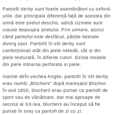
Pantofii derby sunt foarte asemănători cu oxford-
urile, dar principala diferență față de acestea din
urmă este șiretul deschis, adică cizmele sunt
cusute deasupra șiretului. Prin urmare, atunci
când pantoful este desfăcut, părțile laterale
diverg ușor. Pantofii în stil derby sunt
confecționați atât din piele netedă, cât și din
piele texturată, în diferite culori. Exista modele
din piele intoarsa perforata si piele.
Inainte deÎn vechea Anglie, pantofii în stil derby
erau numiți „Blüchers” după mareșalul Blücher.
În anii 1850, blucherii erau purtati ca pantofi de
sport sau de vânătoare, dar mai aproape de
secolul al XX-lea, blucherii au început să fie
purtati în oraș ca pantofi de zi cu zi.