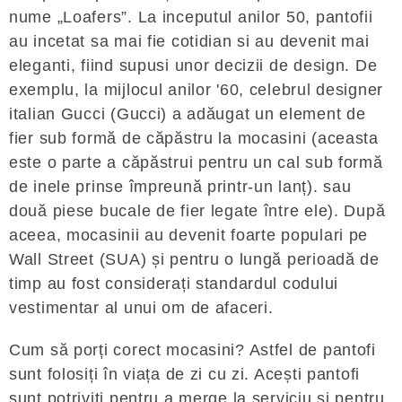
nume „Loafers”. La inceputul anilor 50, pantofii
au incetat sa mai fie cotidian si au devenit mai
eleganti, fiind supusi unor decizii de design. De
exemplu, la mijlocul anilor '60, celebrul designer
italian Gucci (Gucci) a adăugat un element de
fier sub formă de căpăstru la mocasini (aceasta
este o parte a căpăstrui pentru un cal sub formă
de inele prinse împreună printr-un lanț). sau
două piese bucale de fier legate între ele). După
aceea, mocasinii au devenit foarte populari pe
Wall Street (SUA) și pentru o lungă perioadă de
timp au fost considerați standardul codului
vestimentar al unui om de afaceri.
Cum să porți corect mocasini? Astfel de pantofi
sunt folosiți în viața de zi cu zi. Acești pantofi
sunt potriviti pentru a merge la serviciu și pentru