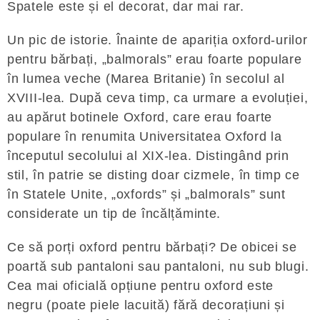
Spatele este și el decorat, dar mai rar.
Un pic de istorie. Înainte de apariția oxford-urilor
pentru bărbați, „balmorals” erau foarte populare
în lumea veche (Marea Britanie) în secolul al
XVIII-lea. După ceva timp, ca urmare a evoluției,
au apărut botinele Oxford, care erau foarte
populare în renumita Universitatea Oxford la
începutul secolului al XIX-lea. Distingând prin
stil, în patrie se disting doar cizmele, în timp ce
în Statele Unite, „oxfords” și „balmorals” sunt
considerate un tip de încălțăminte.
Ce să porți oxford pentru bărbați? De obicei se
poartă sub pantaloni sau pantaloni, nu sub blugi.
Cea mai oficială opțiune pentru oxford este
negru (poate piele lacuită) fără decorațiuni și