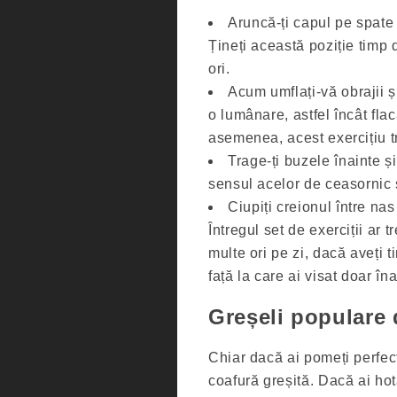
Aruncă-ți capul pe spate ș
Țineți această poziție timp
ori.
Acum umflați-vă obrajii și
o lumânare, astfel încât fla
asemenea, acest exercițiu t
Trage-ți buzele înainte și
sensul acelor de ceasornic ș
Ciupiți creionul între nas
Întregul set de exerciții ar t
multe ori pe zi, dacă aveți 
față la care ai visat doar îna
Greșeli populare 
Chiar dacă ai pomeți perfecti
coafură greșită. Dacă ai hot