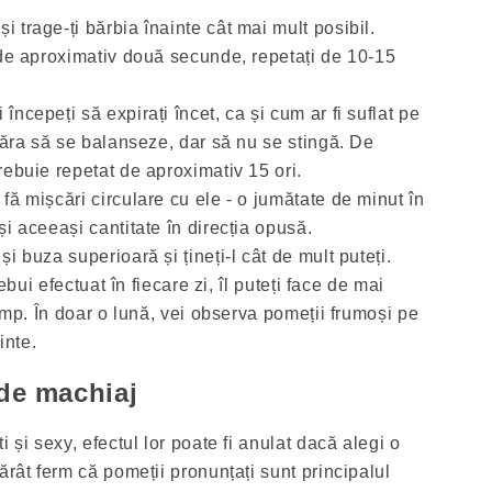
i trage-ți bărbia înainte cât mai mult posibil.
 de aproximativ două secunde, repetați de 10-15
 începeți să expirați încet, ca și cum ar fi suflat pe
căra să se balanseze, dar să nu se stingă. De
rebuie repetat de aproximativ 15 ori.
 fă mișcări circulare cu ele - o jumătate de minut în
i aceeași cantitate în direcția opusă.
 și buza superioară și țineți-l cât de mult puteți.
rebui efectuat în fiecare zi, îl puteți face de mai
timp. În doar o lună, vei observa pomeții frumoși pe
inte.
de machiaj
 și sexy, efectul lor poate fi anulat dacă alegi o
ărât ferm că pomeții pronunțați sunt principalul