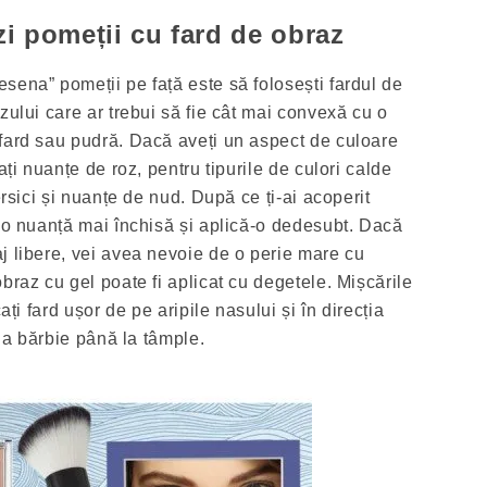
i pomeții cu fard de obraz
sena” pomeții pe față este să folosești fardul de
zului care ar trebui să fie cât mai convexă cu o
fard sau pudră. Dacă aveți un aspect de culoare
ați nuanțe de roz, pentru tipurile de culori calde
ersici și nuanțe de nud. După ce ți-ai acoperit
a o nuanță mai închisă și aplică-o dedesubt. Dacă
j libere, vei avea nevoie de o perie mare cu
braz cu gel poate fi aplicat cu degetele. Mișcările
ați fard ușor de pe aripile nasului și în direcția
 la bărbie până la tâmple.