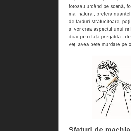
fotosau urcând pe scenă, fo
mai natural, prefera nuantel
de farduri strălucitoare, poț
și vor crea aspectul unui re
doar pe o față pregătită - de
veți avea pete murdare pe o
Sfaturi de machia