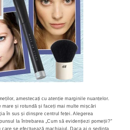
eților, amestecați cu atenție marginile nuanțelor.
e mare și rotundă și faceți mai multe mișcări
ia în sus și dinspre centrul feței. Alegerea
punsul la întrebarea „Cum să evidențiezi pomeții?”
 care se efectuează machiajul. Daca ai o sedinta