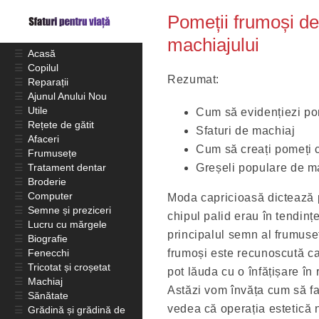
Pomeții frumoși de
machiajului
☰
Acasă
☰
Copilul
Rezumat:
☰
Reparații
☰
Ajunul Anului Nou
☰
Utile
Cum să evidențiezi pom
☰
Rețete de gătit
Sfaturi de machiaj
☰
Afaceri
Cum să creați pomeți c
☰
Frumusețe
☰
Tratament dentar
Greșeli populare de m
☰
Broderie
☰
Computer
Moda capricioasă dictează p
☰
Semne și preziceri
chipul palid erau în tendințe
☰
Lucru cu mărgele
principalul semn al frumuseț
☰
Biografie
☰
Fenecchi
frumoși este recunoscută ca f
☰
Tricotat și croșetat
pot lăuda cu o înfățișare în re
☰
Machiaj
Astăzi vom învăța cum să fa
☰
Sănătate
vedea că operația estetică 
☰
Grădină și grădină de