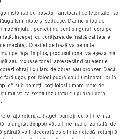
 instantaneu trăsături aristocratice feței tale, iar
uga feminitate și seducție. Dar nu uitați de
ii machiajului, pomeții nu sunt singurul lucru pe
 față. Începeți cu curățarea de înaltă calitate a
 de machiaj. O astfel de bază va permite
mult pe față, în plus, produsul tonal va așeza mai
cremă sau mousse tonal, amestecând cu atenție
corezi obrajii cu fard de obraz sau bronzer. Dacă
 fard ușor, poți folosi pudră sau iluminator, iar în
 aplică sub pomeți, poți folosi umbre mate de
urați-vă că setați rezultatul cu pudră liberă
dă.
. Pe o față rotundă, trageți pomeții cu o linie mai
stă, alungită, dimpotrivă, o linie mai orizontală, de
 pătrată va fi decorată cu o linie netedă, rotunjită