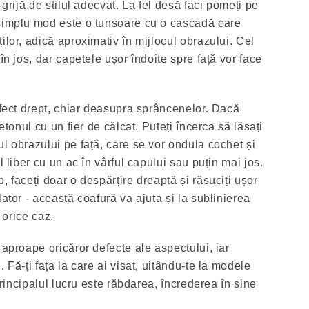
 grijă de stilul adecvat. La fel desă faci pomeți pe
 simplu mod este o tunsoare cu o cascadă care
ilor, adică aproximativ în mijlocul obrazului. Cel
în jos, dar capetele ușor îndoite spre față vor face
rfect drept, chiar deasupra sprâncenelor. Dacă
retonul cu un fier de călcat. Puteți încerca să lăsați
l obrazului pe față, care se vor ondula cochet și
l liber cu un ac în vârful capului sau puțin mai jos.
, faceți doar o despărțire dreaptă și răsuciți ușor
lator - această coafură va ajuta și la sublinierea
n orice caz.
 aproape oricăror defecte ale aspectului, iar
 Fă-ți fața la care ai visat, uitându-te la modele
 principalul lucru este răbdarea, încrederea în sine