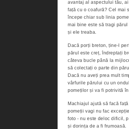
avantaj al aspectului tău, ai
față cu o coafură? Cel mai
începe chiar sub linia pomeț
mai bine este să tragi părul 
și ele treaba.
Dacă porți breton, ține-l pe
părul este creț, îndreptați b
câteva bucle până la mijlocu
să colectați o parte din păru
Dacă nu aveți prea mult timp
vârfurile părului cu un ondu
pomeților și va fi potrivită î
Machiajul ajută să facă față
pomeții vagi nu fac excepție.
foto - nu este deloc dificil,
și dorința de a fi frumoasă.