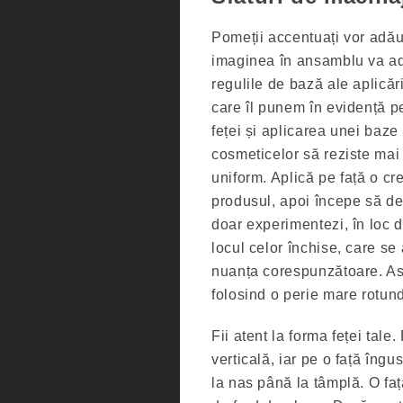
Pomeții accentuați vor adăuga
imaginea în ansamblu va adă
regulile de bază ale aplicăr
care îl punem în evidență pe
feței și aplicarea unei baze
cosmeticelor să reziste mai 
uniform. Aplică pe față o 
produsul, apoi începe să de
doar experimentezi, în loc de
locul celor închise, care se
nuanța corespunzătoare. Asig
folosind o perie mare rotun
Fii atent la forma feței tale
verticală, iar pe o față îngu
la nas până la tâmplă. O față