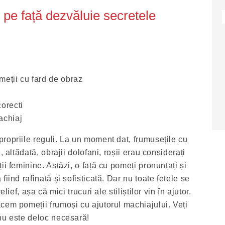
 pe față dezvăluie secretele
eții cu fard de obraz
orecti
achiaj
ropriile reguli. La un moment dat, frumusețile cu
, altădată, obrajii dolofani, roșii erau considerați
ii feminine. Astăzi, o față cu pomeți pronunțați și
iind rafinată și sofisticată. Dar nu toate fetele se
lief, așa că mici trucuri ale stiliștilor vin în ajutor.
cem pomeții frumoși cu ajutorul machiajului. Veți
nu este deloc necesară!