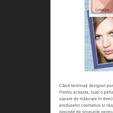
Când terminați designul pom
Pentru aceasta, luați o peri
ușoare de măturare în direcț
produselor cosmetice și răs
depinde de scopurile pentru