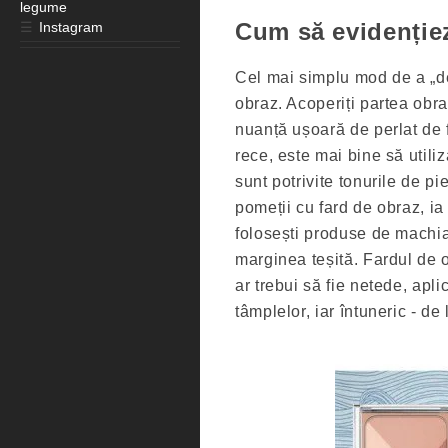
legume
Cum să evidențiez
☰
Instagram
Cel mai simplu mod de a „de
obraz. Acoperiți partea obra
nuanță ușoară de perlat de 
rece, este mai bine să utiliz
sunt potrivite tonurile de pi
pomeții cu fard de obraz, i
folosești produse de machia
marginea teșită. Fardul de o
ar trebui să fie netede, aplic
tâmplelor, iar întuneric - de