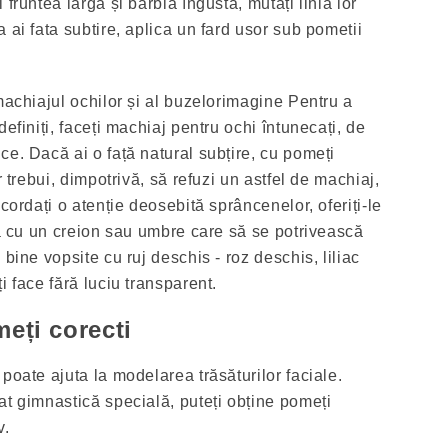
fruntea largă și bărbia îngustă, mutați linia lor
 ai fata subtire, aplica un fard usor sub pometii
machiajul ochilor și al buzelorimagine Pentru a
efiniți, faceți machiaj pentru ochi întunecați, de
ce. Dacă ai o față natural subțire, cu pomeți
r trebui, dimpotrivă, să refuzi un astfel de machiaj,
cordați o atenție deosebită sprâncenelor, oferiți-le
tă cu un creion sau umbre care să se potrivească
 bine vopsite cu ruj deschis - roz deschis, liliac
i face fără luciu transparent.
eți corecti
poate ajuta la modelarea trăsăturilor faciale.
at gimnastică specială, puteți obține pomeți
v.