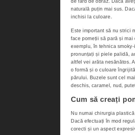
de fard de obraz. Dacă aveți 
naturală puțin mai sus. Daca
inchisi la culoare.
Este important să nu strici 
face pomeții să pară și mai d
exemplu, în tehnica smoky-i
pronunțați și piele palidă, a
altfel vei arăta nesănătos. A
o formă și o culoare îngriji
părului. Buzele sunt cel mai
deschis, caramel, nud, puteț
Cum să creați pom
Nu numai chirurgia plastică 
Dacă efectuați în mod regul
corecti și un aspect expresi