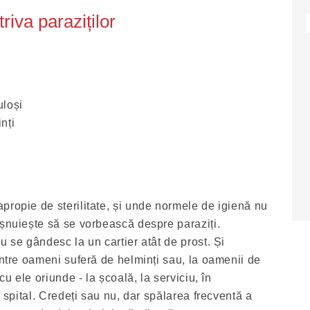
riva paraziților
uloși
nți
propie de sterilitate, și unde normele de igienă nu
ișnuiește să se vorbească despre paraziți.
u se gândesc la un cartier atât de prost. Și
intre oameni suferă de helminți sau, la oamenii de
 cu ele oriunde - la școală, la serviciu, în
n spital. Credeți sau nu, dar spălarea frecventă a