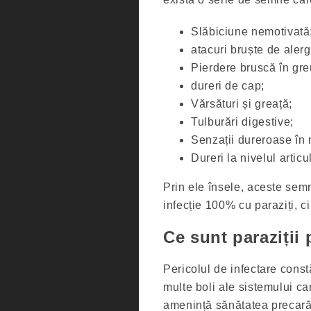
Slăbiciune nemotivată
atacuri bruște de alergi
Pierdere bruscă în gre
dureri de cap;
Vărsături și greață;
Tulburări digestive;
Senzații dureroase în
Dureri la nivelul articul
Prin ele însele, aceste sem
infecție 100% cu paraziți, c
Ce sunt paraziții 
Pericolul de infectare const
multe boli ale sistemului card
amenință sănătatea precară ș