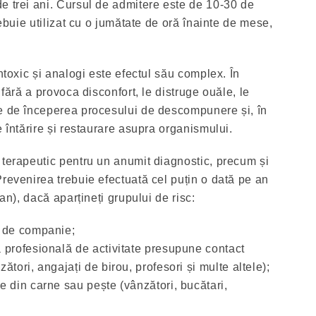
e trei ani. Cursul de admitere este de 10-30 de
rebuie utilizat cu o jumătate de oră înainte de mese,
Intoxic și analogi este efectul său complex. În
 fără a provoca disconfort, le distruge ouăle, le
te de începerea procesului de descompunere și, în
e întărire și restaurare asupra organismului.
 terapeutic pentru un anumit diagnostic, precum și
Prevenirea trebuie efectuată cel puțin o dată pe an
 an), dacă aparțineți grupului de risc:
e de companie;
 profesională de activitate presupune contact
ători, angajați de birou, profesori și multe altele);
e din carne sau pește (vânzători, bucătari,