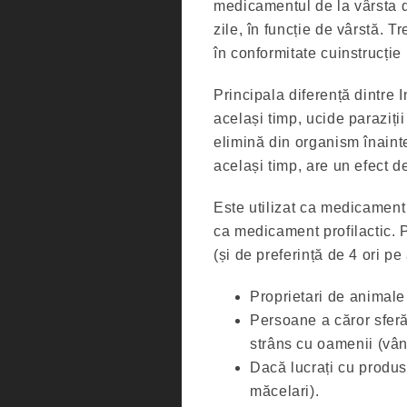
medicamentul de la vârsta d
zile, în funcție de vârstă. T
în conformitate cuinstrucție
Principala diferență dintre 
același timp, ucide paraziții
elimină din organism înain
același timp, are un efect d
Este utilizat ca medicament
ca medicament profilactic. 
(și de preferință de 4 ori pe
Proprietari de animal
Persoane a căror sferă
strâns cu oamenii (vânz
Dacă lucrați cu produs
măcelari).