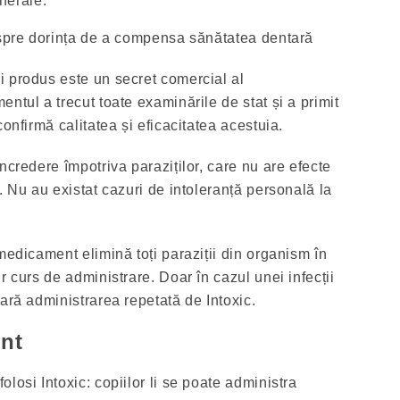
nerale.
espre dorința de a compensa sănătatea dentară
 produs este un secret comercial al
ntul a trecut toate examinările de stat și a primit
confirmă calitatea și eficacitatea acestuia.
ncredere împotriva paraziților, care nu are efecte
. Nu au existat cazuri de intoleranță personală la
medicament elimină toți paraziții din organism în
r curs de administrare. Doar în cazul unei infecții
ară administrarea repetată de Intoxic.
ent
losi Intoxic: copiilor li se poate administra