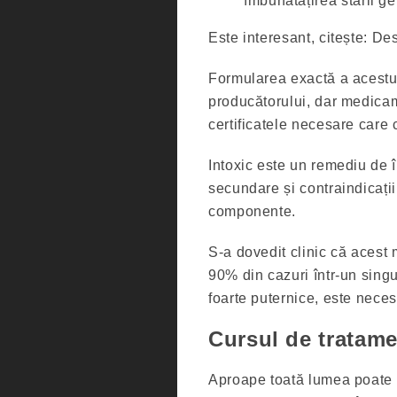
îmbunătățirea stării ge
Este interesant, citește: D
Formularea exactă a acestui
producătorului, dar medicame
certificatele necesare care 
Intoxic este un remediu de î
secundare și contraindicații
componente.
S-a dovedit clinic că acest 
90% din cazuri într-un singu
foarte puternice, este neces
Cursul de tratam
Aproape toată lumea poate fo