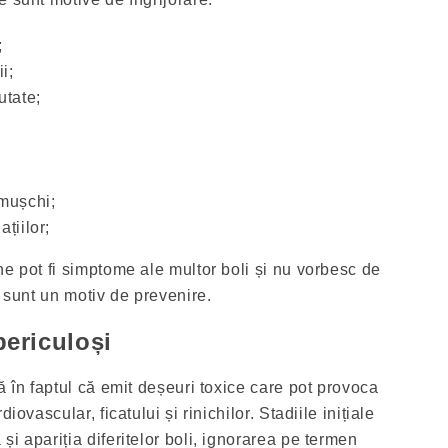
;
i;
utate;
 mușchi;
ațiilor;
ne pot fi simptome ale multor boli și nu vorbesc de
i sunt un motiv de prevenire.
periculoși
ă în faptul că emit deșeuri toxice care pot provoca
iovascular, ficatului și rinichilor. Stadiile inițiale
i apariția diferitelor boli, ignorarea pe termen