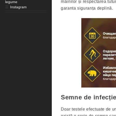
mâinilor și respectarea tutu
legume
☰
Instagram
garanta siguranța deplină.
Semne de infecți
Doar testele efectuate de u
există o serie de semne care