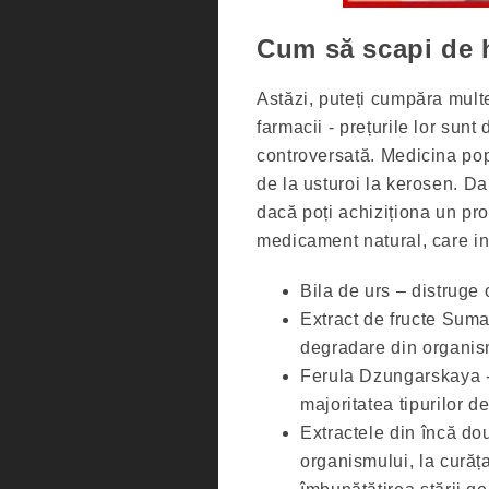
Cum să scapi de 
Astăzi, puteți cumpăra multe
farmacii - prețurile lor sunt 
controversată. Medicina pop
de la usturoi la kerosen. Da
dacă poți achiziționa un pro
medicament natural, care in
Bila de urs – distruge 
Extract de fructe Sum
degradare din organism
Ferula Dzungarskaya - 
majoritatea tipurilor d
Extractele din încă do
organismului, la curățar