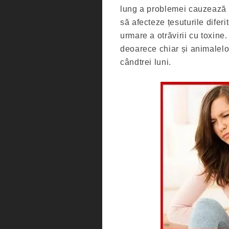
lung a problemei cauzează f
să afecteze țesuturile diferi
urmare a otrăvirii cu toxine
deoarece chiar și animalelo
cândtrei luni.