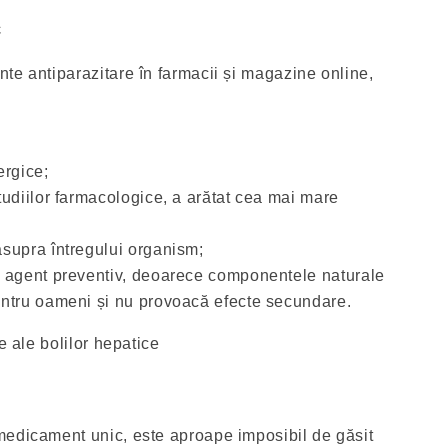
c
te antiparazitare în farmacii și magazine online,
ergice;
tudiilor farmacologice, a arătat cea mai mare
supra întregului organism;
n agent preventiv, deoarece componentele naturale
entru oameni și nu provoacă efecte secundare.
e ale bolilor hepatice
medicament unic, este aproape imposibil de găsit