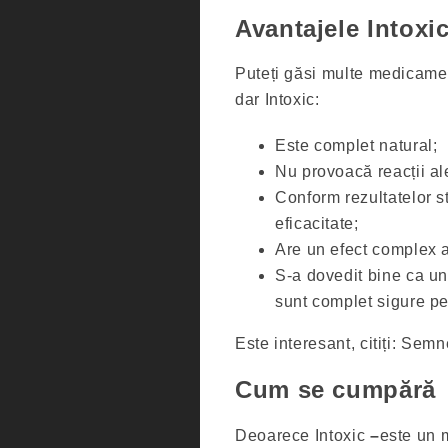
Avantajele Intoxi
Puteți găsi multe medicamen
dar Intoxic:
Este complet natural;
Nu provoacă reacții al
Conform rezultatelor s
eficacitate;
Are un efect complex a
S-a dovedit bine ca u
sunt complet sigure p
Este interesant, citiți: Semn
Cum se cumpără
Deoarece Intoxic
–
este un 