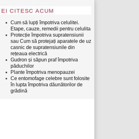
EI CITESC ACUM
Cum să lupți împotriva celulitei.
Etape, cauze, remedii pentru celulita
Protecție împotriva supratensiunii
sau Cum să protejați aparatele de uz
casnic de supratensiunile din
rețeaua electrică
Gudron și săpun praf împotriva
păduchilor
Plante împotriva menopauzei
Ce entomofage celebre sunt folosite
în lupta împotriva dăunătorilor de
grădină