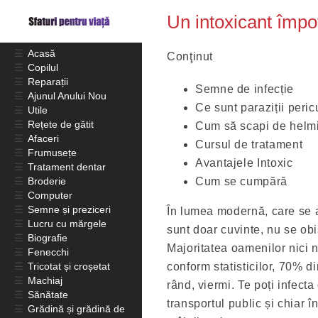
Un intoxicant împot
☰
Acasă
Conţinut
☰
Copilul
☰
Reparații
Semne de infecție
☰
Ajunul Anului Nou
Ce sunt paraziții peric
☰
Utile
☰
Rețete de gătit
Cum să scapi de helmi
☰
Afaceri
Cursul de tratament
☰
Frumusețe
Avantajele Intoxic
☰
Tratament dentar
☰
Broderie
Cum se cumpără
☰
Computer
☰
Semne și preziceri
În lumea modernă, care se a
☰
Lucru cu mărgele
sunt doar cuvinte, nu se ob
☰
Biografie
Majoritatea oamenilor nici n
☰
Fenecchi
☰
Tricotat și croșetat
conform statisticilor, 70% d
☰
Machiaj
rând, viermi. Te poți infecta
☰
Sănătate
transportul public și chiar î
☰
Grădină și grădină de