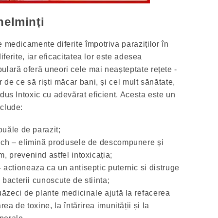
helminți
 medicamente diferite împotriva paraziților în
diferite, iar eficacitatea lor este adesea
ulară oferă uneori cele mai neașteptate rețete -
r de ce să riști măcar bani, și cel mult sănătate,
dus Intoxic cu adevărat eficient. Acesta este un
clude:
ouăle de parazit;
ach – elimină produsele de descompunere și
, prevenind astfel intoxicația;
actioneaza ca un antiseptic puternic si distruge
e bacterii cunoscute de stiinta;
uăzeci de plante medicinale ajută la refacerea
ea de toxine, la întărirea imunității și la