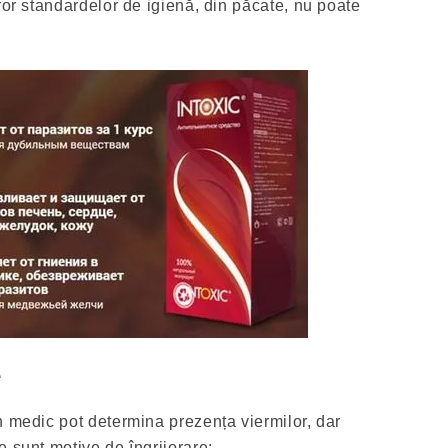
ror standardelor de igienă, din păcate, nu poate
e
n medic pot determina prezența viermilor, dar
 sunt motive de îngrijorare: