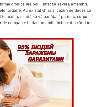
orme cronice ale bolii. Infecția severă amenință
telor organe. Au existat chiar și cazuri de deces ca
. De aceea, merită să vă „curățați” periodic corpul,
r de companie le dați un antihelmintic din când în