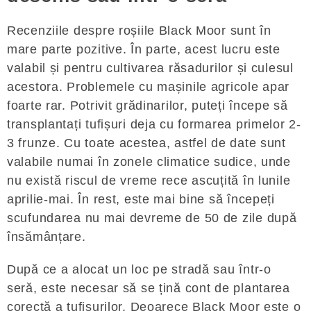
Recenziile despre roșiile Black Moor sunt în
mare parte pozitive. În parte, acest lucru este
valabil și pentru cultivarea răsadurilor și culesul
acestora. Problemele cu mașinile agricole apar
foarte rar. Potrivit grădinarilor, puteți începe să
transplantați tufișuri deja cu formarea primelor 2-
3 frunze. Cu toate acestea, astfel de date sunt
valabile numai în zonele climatice sudice, unde
nu există riscul de vreme rece ascuțită în lunile
aprilie-mai. În rest, este mai bine să începeți
scufundarea nu mai devreme de 50 de zile după
însămânțare.
După ce a alocat un loc pe stradă sau într-o
seră, este necesar să se țină cont de plantarea
corectă a tufișurilor. Deoarece Black Moor este o