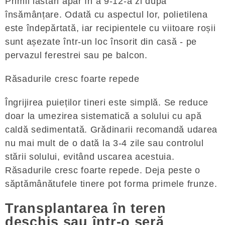
Primii lăstari apar în a 9-12-a zi după
însămânțare. Odată cu aspectul lor, polietilena
este îndepărtată, iar recipientele cu viitoare roșii
sunt așezate într-un loc însorit din casă - pe
pervazul ferestrei sau pe balcon.
Răsadurile cresc foarte repede
Îngrijirea puieților tineri este simplă. Se reduce
doar la umezirea sistematică a solului cu apă
caldă sedimentată. Grădinarii recomandă udarea
nu mai mult de o dată la 3-4 zile sau controlul
stării solului, evitând uscarea acestuia.
Răsadurile cresc foarte repede. Deja peste o
săptămânătufele tinere pot forma primele frunze.
Transplantarea în teren
deschis sau într-o seră