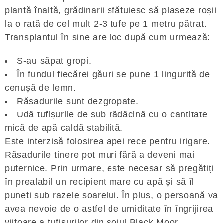
plantă înaltă, grădinarii sfătuiesc să plaseze roșii
la o rată de cel mult 2-3 tufe pe 1 metru pătrat.
Transplantul în sine are loc după cum urmează:
S-au săpat gropi.
În fundul fiecărei găuri se pune 1 linguriță de
cenușă de lemn.
Răsadurile sunt dezgropate.
Udă tufișurile de sub rădăcină cu o cantitate
mică de apă caldă stabilită.
Este interzisă folosirea apei rece pentru irigare.
Răsadurile tinere pot muri fără a deveni mai
puternice. Prin urmare, este necesar să pregătiți
în prealabil un recipient mare cu apă și să îl
puneți sub razele soarelui. În plus, o persoană va
avea nevoie de o astfel de umiditate în îngrijirea
viitoare a tufișurilor din soiul Black Moor.