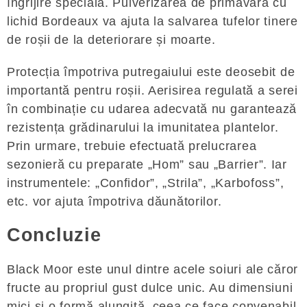
îngrijire specială. Pulverizarea de primăvară cu
lichid Bordeaux va ajuta la salvarea tufelor tinere
de roșii de la deteriorare și moarte.
Protecția împotriva putregaiului este deosebit de
importantă pentru roșii. Aerisirea regulată a serei
în combinație cu udarea adecvată nu garantează
rezistența grădinarului la imunitatea plantelor.
Prin urmare, trebuie efectuată prelucrarea
sezonieră cu preparate „Hom” sau „Barrier”. Iar
instrumentele: „Confidor”, „Strila”, „Karbofoss”,
etc. vor ajuta împotriva dăunătorilor.
Concluzie
Black Moor este unul dintre acele soiuri ale căror
fructe au propriul gust dulce unic. Au dimensiuni
mici și o formă alungită, ceea ce face convenabil