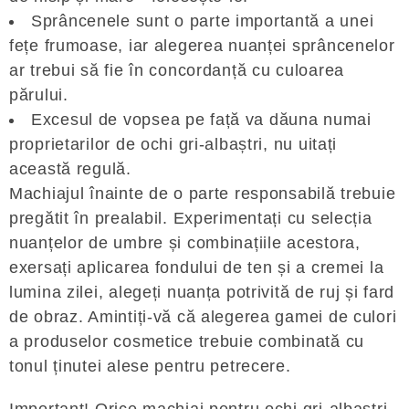
Sprâncenele sunt o parte importantă a unei
fețe frumoase, iar alegerea nuanței sprâncenelor
ar trebui să fie în concordanță cu culoarea
părului.
Excesul de vopsea pe față va dăuna numai
proprietarilor de ochi gri-albaștri, nu uitați
această regulă.
Machiajul înainte de o parte responsabilă trebuie
pregătit în prealabil. Experimentați cu selecția
nuanțelor de umbre și combinațiile acestora,
exersați aplicarea fondului de ten și a cremei la
lumina zilei, alegeți nuanța potrivită de ruj și fard
de obraz. Amintiți-vă că alegerea gamei de culori
a produselor cosmetice trebuie combinată cu
tonul ținutei alese pentru petrecere.
Important! Orice machiaj pentru ochi gri-albaștri