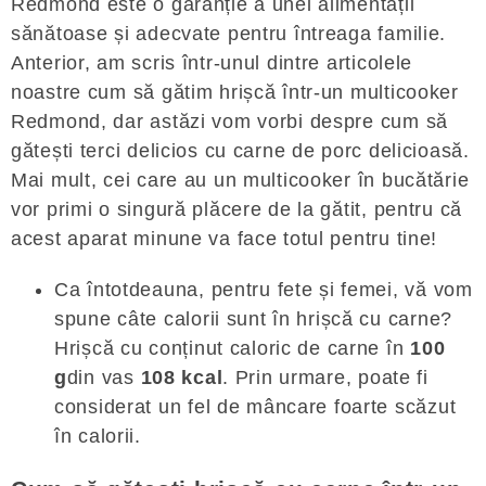
Redmond este o garanție a unei alimentații
sănătoase și adecvate pentru întreaga familie.
Anterior, am scris într-unul dintre articolele
noastre cum să gătim hrișcă într-un multicooker
Redmond, dar astăzi vom vorbi despre cum să
gătești terci delicios cu carne de porc delicioasă.
Mai mult, cei care au un multicooker în bucătărie
vor primi o singură plăcere de la gătit, pentru că
acest aparat minune va face totul pentru tine!
Ca întotdeauna, pentru fete și femei, vă vom
spune câte calorii sunt în hrișcă cu carne?
Hrișcă cu conținut caloric de carne în
100
g
din vas
108 kcal
. Prin urmare, poate fi
considerat un fel de mâncare foarte scăzut
în calorii.