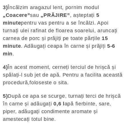
3)
Încălzim aragazul lent, pornim modul
„Coacere”
sau
„PRĂJIRE”
, așteptați
5
minute
pentru vas pentru a se încălzi. Apoi
turnați ulei rafinat de floarea soarelui, aruncați
carnea de porc și prăjiți pe toate părțile
15
minute
. Adăugați ceapa în carne și prăjiți
5-6
min
.
4)
În acest moment, cerneți terciul de hrișcă și
spălați-l sub jet de apă. Pentru a facilita această
procedură,foloseste o sita.
5)
După ce apa se scurge, turnați terci de hrișcă
în carne și adăugați
0,6 l
apă fierbinte, sare,
piper, adăugați condimente aromate și
amestecați totul bine.