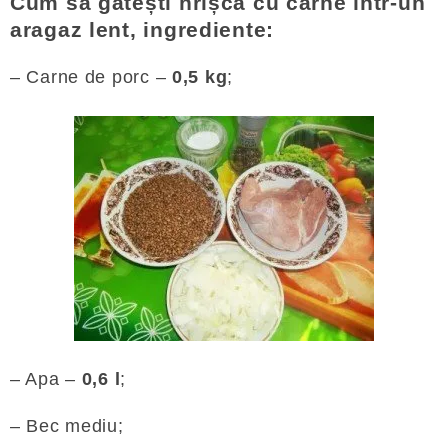
Cum să gătești hrișcă cu carne într-un
aragaz lent, ingrediente:
– Carne de porc –
0,5 kg
;
– Apa –
0,6 l
;
– Bec mediu;