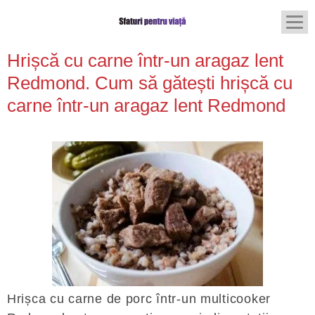
Hrișcă cu carne într-un aragaz lent
Redmond. Cum să gătești hrișcă cu
carne într-un aragaz lent Redmond
Hrișca cu carne de porc într-un multicooker