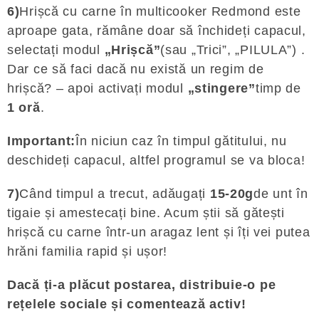
6)
Hrișcă cu carne în multicooker Redmond este
aproape gata, rămâne doar să închideți capacul,
selectați modul
„Hrișcă”
(sau „Trici”, „PILULA”) .
Dar ce să faci dacă nu există un regim de
hrișcă? – apoi activați modul
„stingere”
timp de
1 oră
.
Important:
În niciun caz în timpul gătitului, nu
deschideți capacul, altfel programul se va bloca!
7)
Când timpul a trecut, adăugați
15-20g
de unt în
tigaie și amestecați bine. Acum știi să gătești
hrișcă cu carne într-un aragaz lent și îți vei putea
hrăni familia rapid și ușor!
Dacă ți-a plăcut postarea, distribuie-o pe
rețelele sociale și comentează activ!