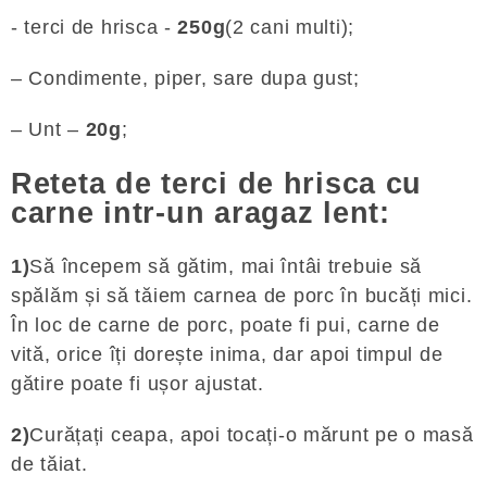
- terci de hrisca -
250g
(2 cani multi);
– Condimente, piper, sare dupa gust;
– Unt –
20g
;
Reteta de terci de hrisca cu
carne intr-un aragaz lent:
1)
Să începem să gătim, mai întâi trebuie să
spălăm și să tăiem carnea de porc în bucăți mici.
În loc de carne de porc, poate fi pui, carne de
vită, orice îți dorește inima, dar apoi timpul de
gătire poate fi ușor ajustat.
2)
Curățați ceapa, apoi tocați-o mărunt pe o masă
de tăiat.