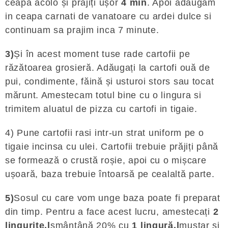
ceapa acolo și prăjiți ușor
4 min
. Apoi adaugam
in ceapa carnati de vanatoare cu ardei dulce si
continuam sa prajim inca 7 minute.
3)
Și în acest moment tuse rade cartofii pe
răzătoarea grosieră. Adăugați la cartofi ouă de
pui, condimente, făină și usturoi stors sau tocat
mărunt. Amestecam totul bine cu o lingura si
trimitem aluatul de pizza cu cartofi in tigaie.
4) Pune cartofii rasi intr-un strat uniform pe o
tigaie incinsa cu ulei. Cartofii trebuie prăjiți până
se formează o crustă roșie, apoi cu o mișcare
ușoară, baza trebuie întoarsă pe cealaltă parte.
5)
Sosul cu care vom unge baza poate fi preparat
din timp. Pentru a face acest lucru, amestecați
2
lingurițe.l
smântână 20% cu
1 lingură.l
muștar și