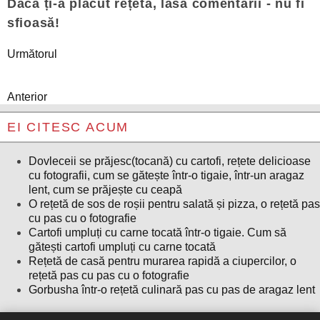
Dacă ți-a plăcut rețeta, lasă comentarii - nu fi
sfioasă!
Următorul
Anterior
EI CITESC ACUM
Dovleceii se prăjesc(tocană) cu cartofi, rețete delicioase
cu fotografii, cum se gătește într-o tigaie, într-un aragaz
lent, cum se prăjește cu ceapă
O rețetă de sos de roșii pentru salată și pizza, o rețetă pas
cu pas cu o fotografie
Cartofi umpluți cu carne tocată într-o tigaie. Cum să
gătești cartofi umpluți cu carne tocată
Rețetă de casă pentru murarea rapidă a ciupercilor, o
rețetă pas cu pas cu o fotografie
Gorbusha într-o rețetă culinară pas cu pas de aragaz lent