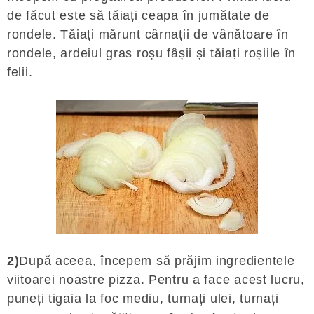
de făcut este să tăiați ceapa în jumătate de
rondele. Tăiați mărunt cârnații de vânătoare în
rondele, ardeiul gras roșu fâșii și tăiați roșiile în
felii.
2)
După aceea, începem să prăjim ingredientele
viitoarei noastre pizza. Pentru a face acest lucru,
puneți tigaia la foc mediu, turnați ulei, turnați