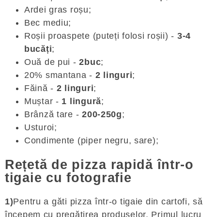
Ardei gras roșu;
Bec mediu;
Roșii proaspete (puteți folosi roșii) -
3-4
bucăți
;
Ouă de pui -
2buc
;
20% smantana -
2 linguri
;
Făină -
2 linguri
;
Muștar -
1 lingură
;
Brânză tare -
200-250g
;
Usturoi;
Condimente (piper negru, sare);
Rețetă de pizza rapidă într-o
tigaie cu fotografie
1)
Pentru a găti pizza într-o tigaie din cartofi, să
începem cu pregătirea produselor. Primul lucru