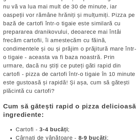
nu vă va lua mai mult de 30 de minute, iar
oaspeții vor rămâne hrăniți și mulțumiți. Pizza pe
bază de cartofi într-o tigaie este similară cu
prepararea dranikovului, deoarece mai întâi
frecăm cartofii, îi amestecăm cu făină,
condimentele și ou și prăjim o prăjitură mare într-
o tigaie - aceasta va fi baza noastră. Prin
urmare, dacă nu știți ce puteți găti rapid din
cartofi - pizza de cartofi într-o tigaie în 10 minute
este gustoasă și rapidă! Și așa, cum să gătești
plăcintă cu cartofi?
Cum să gătești rapid o pizza delicioasă
ingrediente:
Cartofi -
3-4 bucăți
;
Cârnați de vânătoare -
8-9 bucăți
;