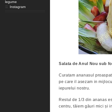
legume
☰
Instagram
Salata de Anul Nou sub fo
Curatam ananasul proaspat 
pe care il asezam in mijlocu
iepurelui nostru.
Restul de 1/3 din ananas est
centru, tăiem găuri mici și 