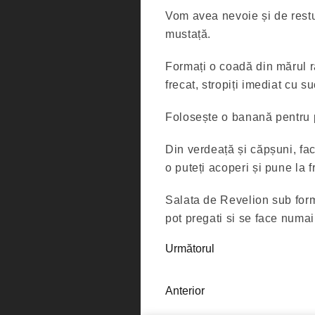
Vom avea nevoie și de restur
mustață.
Formați o coadă din mărul 
frecat, stropiți imediat cu s
Folosește o banană pentru p
Din verdeață și căpșuni, fac
o puteți acoperi și pune la f
Salata de Revelion sub form
pot pregati si se face numai 
Următorul
Anterior