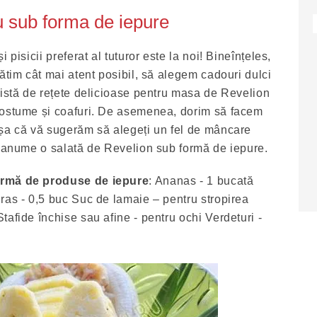
u sub forma de iepure
 pisicii preferat al tuturor este la noi! Bineînțeles,
ătim cât mai atent posibil, să alegem cadouri dulci
listă de rețete delicioase pentru masa de Revelion
costume și coafuri. De asemenea, dorim să facem
așa că vă sugerăm să alegeți un fel de mâncare
i anume o salată de Revelion sub formă de iepure.
ormă de produse de iepure
: Ananas - 1 bucată
ras - 0,5 buc Suc de lamaie – pentru stropirea
afide închise sau afine - pentru ochi Verdeturi -