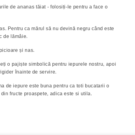
ile de ananas tăiat - folosiți-le pentru a face o
ras. Pentru ca mărul să nu devină negru când este
uc de lămâie.
icioare și nas.
eți o pajiște simbolică pentru iepurele nostru, apoi
rigider înainte de servire.
a de iepure este buna pentru ca toti bucatarii o
din fructe proaspete, adica este si utila.