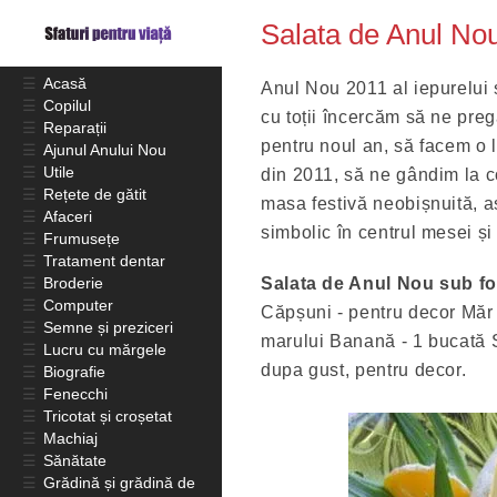
Salata de Anul No
☰
Acasă
Anul Nou 2011 al iepurelui și
☰
Copilul
cu toții încercăm să ne preg
☰
Reparații
pentru noul an, să facem o 
☰
Ajunul Anului Nou
☰
Utile
din 2011, să ne gândim la 
☰
Rețete de gătit
masa festivă neobișnuită, 
☰
Afaceri
simbolic în centrul mesei ș
☰
Frumusețe
☰
Tratament dentar
☰
Broderie
Salata de Anul Nou sub f
☰
Computer
Căpșuni - pentru decor Măr 
☰
Semne și preziceri
marului Banană - 1 bucată St
☰
Lucru cu mărgele
dupa gust, pentru decor.
☰
Biografie
☰
Fenecchi
☰
Tricotat și croșetat
☰
Machiaj
☰
Sănătate
☰
Grădină și grădină de