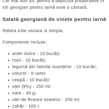
Cel mai bun loc pentru a depozita preparatele în
stil georgian pentru iarnă este o cămară.
Salată georgiană de vinete pentru iarnă
Reteta este usoara si simpla.
Componente incluse:
ardei dulce - 10 bucăți;
roșii - 10 bucăți;
legumă din familia nuanțelor - 10 bucăți;
usturoi - 9 catei;
ceapă - 10 bucăți;
oțet (9%) - 150 ml;
sare - 45 g;
ulei de floarea soarelui - 200 ml;
zahăr - 100 r.