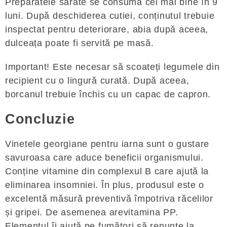
Preparatele sărate se consumă cel mai bine în 9
luni. După deschiderea cutiei, conținutul trebuie
inspectat pentru deteriorare, abia după aceea,
dulceața poate fi servită pe masă.
Important! Este necesar să scoateți legumele din
recipient cu o lingură curată. După aceea,
borcanul trebuie închis cu un capac de capron.
Concluzie
Vinetele georgiane pentru iarna sunt o gustare
savuroasa care aduce beneficii organismului.
Conține vitamine din complexul B care ajută la
eliminarea insomniei. În plus, produsul este o
excelentă măsură preventivă împotriva răcelilor
și gripei. De asemenea arevitamina PP.
Elementul îi ajută pe fumători să renunțe la