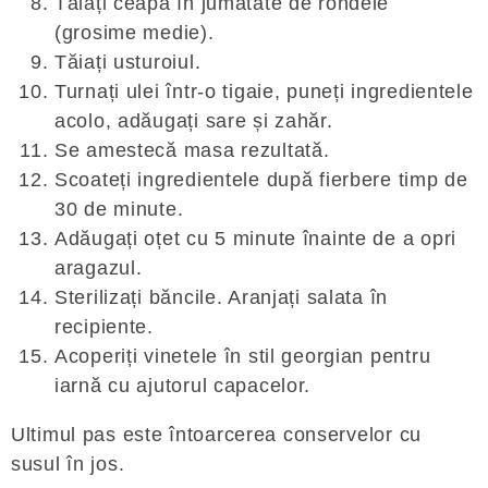
Tăiați ceapa în jumătate de rondele
(grosime medie).
Tăiați usturoiul.
Turnați ulei într-o tigaie, puneți ingredientele
acolo, adăugați sare și zahăr.
Se amestecă masa rezultată.
Scoateți ingredientele după fierbere timp de
30 de minute.
Adăugați oțet cu 5 minute înainte de a opri
aragazul.
Sterilizați băncile. Aranjați salata în
recipiente.
Acoperiți vinetele în stil georgian pentru
iarnă cu ajutorul capacelor.
Ultimul pas este întoarcerea conservelor cu
susul în jos.