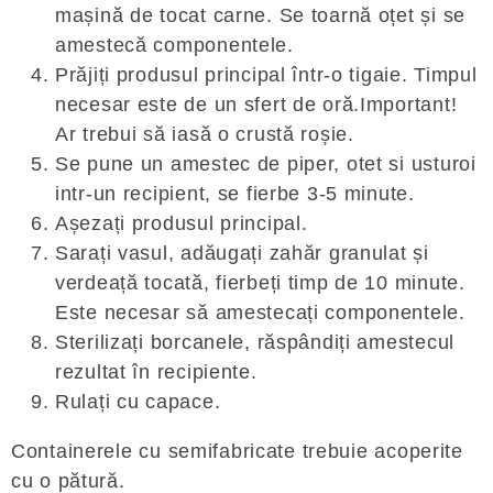
mașină de tocat carne. Se toarnă oțet și se
amestecă componentele.
Prăjiți produsul principal într-o tigaie. Timpul
necesar este de un sfert de oră.Important!
Ar trebui să iasă o crustă roșie.
Se pune un amestec de piper, otet si usturoi
intr-un recipient, se fierbe 3-5 minute.
Așezați produsul principal.
Sarați vasul, adăugați zahăr granulat și
verdeață tocată, fierbeți timp de 10 minute.
Este necesar să amestecați componentele.
Sterilizați borcanele, răspândiți amestecul
rezultat în recipiente.
Rulați cu capace.
Containerele cu semifabricate trebuie acoperite
cu o pătură.