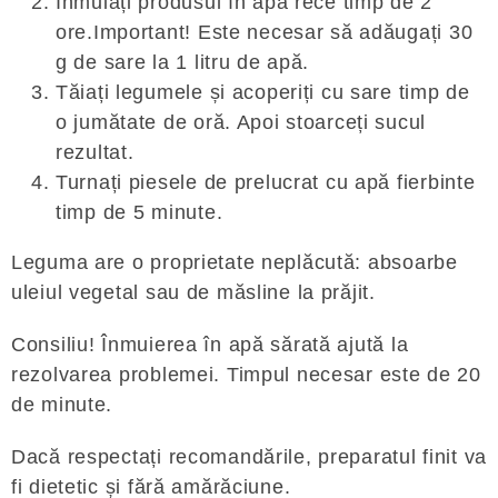
Înmuiați produsul în apă rece timp de 2
ore.Important! Este necesar să adăugați 30
g de sare la 1 litru de apă.
Tăiați legumele și acoperiți cu sare timp de
o jumătate de oră. Apoi stoarceți sucul
rezultat.
Turnați piesele de prelucrat cu apă fierbinte
timp de 5 minute.
Leguma are o proprietate neplăcută: absoarbe
uleiul vegetal sau de măsline la prăjit.
Consiliu! Înmuierea în apă sărată ajută la
rezolvarea problemei. Timpul necesar este de 20
de minute.
Dacă respectați recomandările, preparatul finit va
fi dietetic și fără amărăciune.