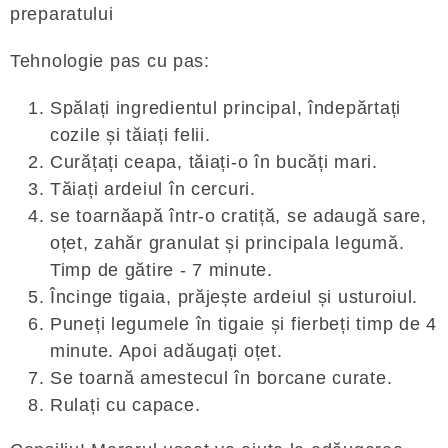
preparatului
Tehnologie pas cu pas:
Spălați ingredientul principal, îndepărtați
cozile și tăiați felii.
Curățați ceapa, tăiați-o în bucăți mari.
Tăiați ardeiul în cercuri.
se toarnăapă într-o cratiță, se adaugă sare,
oțet, zahăr granulat și principala legumă.
Timp de gătire - 7 minute.
Încinge tigaia, prăjește ardeiul și usturoiul.
Puneți legumele în tigaie și fierbeți timp de 4
minute. Apoi adăugați oțet.
Se toarnă amestecul în borcane curate.
Rulați cu capace.