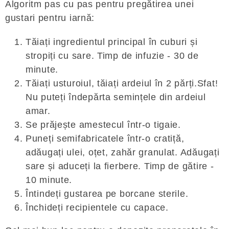
Algoritm pas cu pas pentru pregătirea unei
gustari pentru iarnă:
Tăiați ingredientul principal în cuburi și
stropiți cu sare. Timp de infuzie - 30 de
minute.
Tăiați usturoiul, tăiați ardeiul în 2 părți.Sfat!
Nu puteți îndepărta semințele din ardeiul
amar.
Se prăjește amestecul într-o tigaie.
Puneți semifabricatele într-o cratiță,
adăugați ulei, oțet, zahăr granulat. Adăugați
sare și aduceți la fierbere. Timp de gătire -
10 minute.
Întindeți gustarea pe borcane sterile.
Închideți recipientele cu capace.