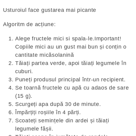
Usturoiul face gustarea mai picante
Algoritm de acțiune:
Alege fructele mici si spala-le.Important!
Copiile mici au un gust mai bun și conțin o
cantitate micăsolanină
Tăiați partea verde, apoi tăiați legumele în
cuburi.
Puneți produsul principal într-un recipient.
Se toarnă fructele cu apă cu adaos de sare
(15 g).
Scurgeți apa după 30 de minute.
Împărțiți roșiile în 4 părți.
Scoateți semințele din ardei și tăiați
legumele fâșii.