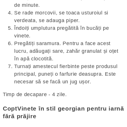
de minute.
Se rade morcovii, se toaca usturoiul si
verdeata, se adauga piper.
Îndoiți umplutura pregătită în bucăți pe
vinete.
Pregătiți saramura. Pentru a face acest
lucru, adăugați sare, zahăr granulat și oțet
în apă clocotită.
Turnați amestecul fierbinte peste produsul
principal, puneți o farfurie deasupra. Este
necesar să se facă un jug ușor.
Timp de decapare - 4 zile.
CoptVinete în stil georgian pentru iarnă
fără prăjire