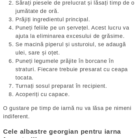
Sărați piesele de prelucrat și lăsați timp de o
jumătate de oră.
Prăjiți ingredientul principal.
Puneți feliile pe un șervețel. Acest lucru va
ajuta la eliminarea excesului de grăsime.
Se macină piperul și usturoiul, se adaugă
ulei, sare și oțet.
Puneți legumele prăjite în borcane în
straturi. Fiecare trebuie presarat cu ceapa
tocata.
Turnați sosul preparat în recipient.
Acoperiți cu capace.
O gustare pe timp de iarnă nu va lăsa pe nimeni
indiferent.
Cele albastre georgian pentru iarna