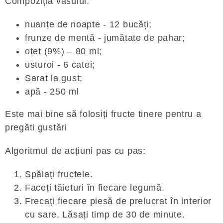
Compoziția vasului:
nuanțe de noapte - 12 bucăți;
frunze de mentă - jumătate de pahar;
oțet (9%) – 80 ml;
usturoi - 6 catei;
Sarat la gust;
apă - 250 ml
Este mai bine să folosiți fructe tinere pentru a
pregăti gustări
Algoritmul de acțiuni pas cu pas:
Spălați fructele.
Faceți tăieturi în fiecare legumă.
Frecați fiecare piesă de prelucrat în interior
cu sare. Lăsați timp de 30 de minute.