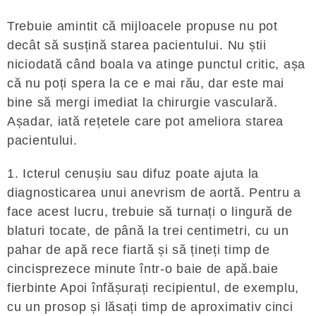
Trebuie amintit că mijloacele propuse nu pot
decât să susțină starea pacientului. Nu știi
niciodată când boala va atinge punctul critic, așa
că nu poți spera la ce e mai rău, dar este mai
bine să mergi imediat la chirurgie vasculară.
Așadar, iată rețetele care pot ameliora starea
pacientului.
1. Icterul cenușiu sau difuz poate ajuta la
diagnosticarea unui anevrism de aortă. Pentru a
face acest lucru, trebuie să turnați o lingură de
blaturi tocate, de până la trei centimetri, cu un
pahar de apă rece fiartă și să țineți timp de
cincisprezece minute într-o baie de apă.baie
fierbinte Apoi înfășurați recipientul, de exemplu,
cu un prosop și lăsați timp de aproximativ cinci