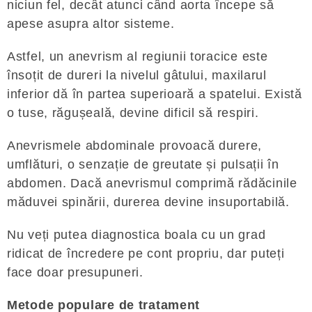
niciun fel, decât atunci când aorta începe să
apese asupra altor sisteme.
Astfel, un anevrism al regiunii toracice este
însoțit de dureri la nivelul gâtului, maxilarul
inferior dă în partea superioară a spatelui. Există
o tuse, răgușeală, devine dificil să respiri.
Anevrismele abdominale provoacă durere,
umflături, o senzație de greutate și pulsații în
abdomen. Dacă anevrismul comprimă rădăcinile
măduvei spinării, durerea devine insuportabilă.
Nu veți putea diagnostica boala cu un grad
ridicat de încredere pe cont propriu, dar puteți
face doar presupuneri.
Metode populare de tratament