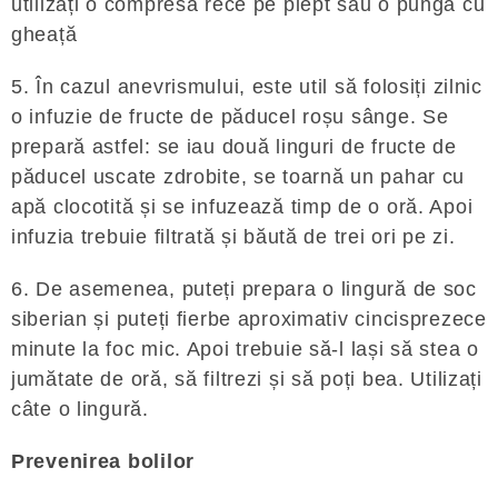
utilizați o compresă rece pe piept sau o pungă cu
gheață
5. În cazul anevrismului, este util să folosiți zilnic
o infuzie de fructe de păducel roșu sânge. Se
prepară astfel: se iau două linguri de fructe de
păducel uscate zdrobite, se toarnă un pahar cu
apă clocotită și se infuzează timp de o oră. Apoi
infuzia trebuie filtrată și băută de trei ori pe zi.
6. De asemenea, puteți prepara o lingură de soc
siberian și puteți fierbe aproximativ cincisprezece
minute la foc mic. Apoi trebuie să-l lași să stea o
jumătate de oră, să filtrezi și să poți bea. Utilizați
câte o lingură.
Prevenirea bolilor