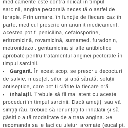
medicamente este contraindicat în timpul
sarcinii, angina pectorală necesită o astfel de
terapie. Prin urmare, în funcție de fiecare caz în
parte, medicul prescrie un anumit medicament.
Acestea pot fi penicilina, cefalosporine,
eritromicină, rovamicină, sumamed, furadonin,
metronidazol, gentamicina și alte antibiotice
aprobate pentru tratamentul anginei pectorale în
timpul sarcinii.
Gargară
. În acest scop, se prescriu decocturi
de salvie, mușețel, sifon și apă sărată, soluții
antiseptice, care pot fi clătite la fiecare oră.
Inhalații
. Trebuie să fii mai atent cu aceste
proceduri în timpul sarcinii. Dacă amețiți sau vă
simțiți rău, trebuie să renunțați la inhalații și să
găsiți o altă modalitate de a trata angina. Se
recomanda sa le faci cu uleiuri aromate (eucalipt,