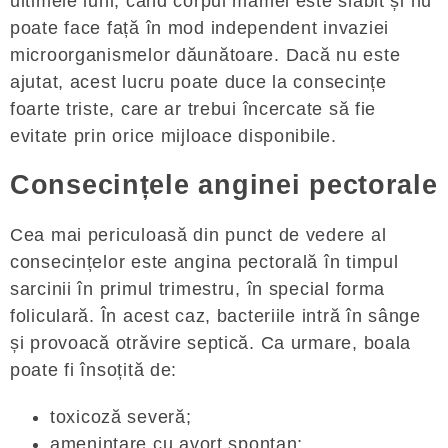
ultimele luni, când corpul mamei este slăbit și nu
poate face față în mod independent invaziei
microorganismelor dăunătoare. Dacă nu este
ajutat, acest lucru poate duce la consecințe
foarte triste, care ar trebui încercate să fie
evitate prin orice mijloace disponibile.
Consecințele anginei pectorale
Cea mai periculoasă din punct de vedere al
consecințelor este angina pectorală în timpul
sarcinii în primul trimestru, în special forma
foliculară. În acest caz, bacteriile intră în sânge
și provoacă otrăvire septică. Ca urmare, boala
poate fi însoțită de:
toxicoză severă;
amenințare cu avort spontan;