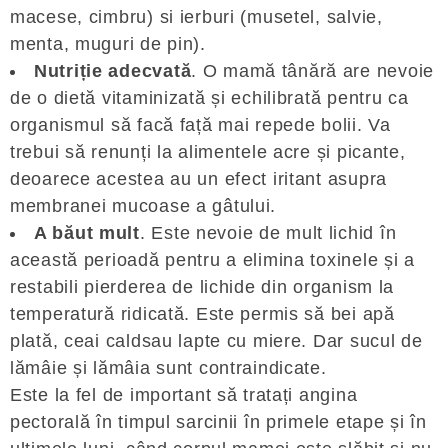
macese, cimbru) si ierburi (musetel, salvie,
menta, muguri de pin).
Nutriție adecvată
. O mamă tânără are nevoie
de o dietă vitaminizată și echilibrată pentru ca
organismul să facă față mai repede bolii. Va
trebui să renunți la alimentele acre și picante,
deoarece acestea au un efect iritant asupra
membranei mucoase a gâtului.
A băut mult
. Este nevoie de mult lichid în
această perioadă pentru a elimina toxinele și a
restabili pierderea de lichide din organism la
temperatură ridicată. Este permis să bei apă
plată, ceai caldsau lapte cu miere. Dar sucul de
lămâie și lămâia sunt contraindicate.
Este la fel de important să tratați angina
pectorală în timpul sarcinii în primele etape și în