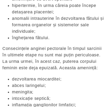
hipertermie, în urma căreia poate începe
detașarea placentei;
anomalii intrauterine în dezvoltarea fătului și
formarea organelor și sistemelor sale
individuale;
înghețarea fătului.
Consecințele anginei pectorale în timpul sarcinii
în ultimele etape nu sunt mai puțin periculoase.
La urma urmei, în acest caz, puterea corpului
feminin este deja epuizată. Aceasta amenință:
dezvoltarea miocarditei;
abces laringelui;
meningita;
intoxicație septică;
inflamația ganglionilor limfatici;