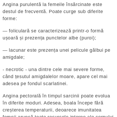
Angina purulentă la femeile însărcinate este
destul de frecventă. Poate curge sub diferite
forme:
— foliculară se caracterizează printr-o formă
ușoară și prezența punctelor albe (puroi);
— lacunar este prezența unei pelicule gălbui pe
amigdale;
- necrotic - una dintre cele mai severe forme,
când țesutul amigdalelor moare, apare cel mai
adesea pe fondul scarlatinei.
Angina pectorală în timpul sarcinii poate evolua
în diferite moduri. Adesea, boala începe fără
creșterea temperaturii, deoarece imunitatea
femeii aruncă toate resursele interne ale corpului