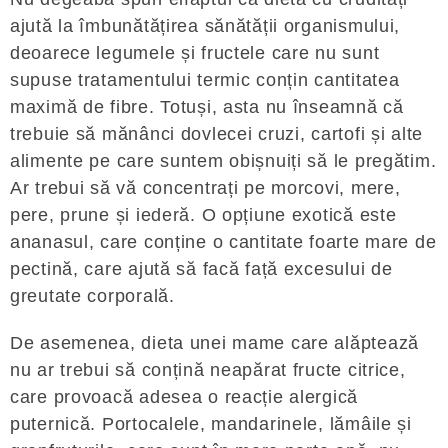
ajută la îmbunătățirea sănătății organismului,
deoarece legumele și fructele care nu sunt
supuse tratamentului termic conțin cantitatea
maximă de fibre. Totuși, asta nu înseamnă că
trebuie să mănânci dovlecei cruzi, cartofi și alte
alimente pe care suntem obișnuiți să le pregătim.
Ar trebui să vă concentrați pe morcovi, mere,
pere, prune și iederă. O opțiune exotică este
ananasul, care conține o cantitate foarte mare de
pectină, care ajută să facă față excesului de
greutate corporală.
De asemenea, dieta unei mame care alăptează
nu ar trebui să conțină neapărat fructe citrice,
care provoacă adesea o reacție alergică
puternică. Portocalele, mandarinele, lămâile și