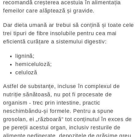
recomandă creșterea acestuia în alimentația
femeilor care alăptează și gravide.
Dar dieta umană ar trebui să conțină și toate cele
trei tipuri de fibre insolubile pentru cea mai
eficientă curățare a sistemului digestiv:
lignină;
hemiceluloză;
celuloză
Astfel de substanțe, incluse în complexul de
nutriție sănătoasă, nu pot fi procesate de
organism - trec prin intestine, practic
neschimbându-și formele. Pentru a spune
grosolan, ei „războară” tot conținutul în exces de
pe pereții acestui organ, inclusiv resturile de
alimente nedigerate, depozitele de grăsime greu