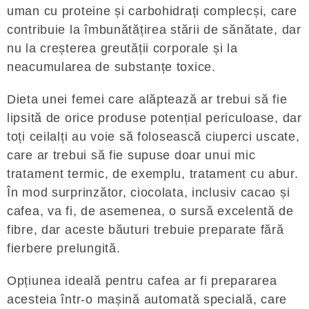
uman cu proteine ​​și carbohidrați complecși, care
contribuie la îmbunătățirea stării de sănătate, dar
nu la creșterea greutății corporale și la
neacumularea de substanțe toxice.
Dieta unei femei care alăptează ar trebui să fie
lipsită de orice produse potențial periculoase, dar
toți ceilalți au voie să folosească ciuperci uscate,
care ar trebui să fie supuse doar unui mic
tratament termic, de exemplu, tratament cu abur.
În mod surprinzător, ciocolata, inclusiv cacao și
cafea, va fi, de asemenea, o sursă excelentă de
fibre, dar aceste băuturi trebuie preparate fără
fierbere prelungită.
Opțiunea ideală pentru cafea ar fi prepararea
acesteia într-o mașină automată specială, care