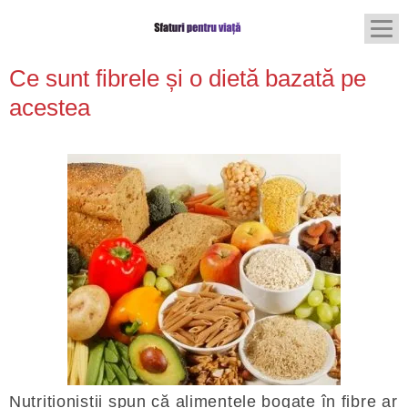
Ce sunt fibrele și o dietă bazată pe
acestea
Nutriționiștii spun că alimentele bogate în fibre ar