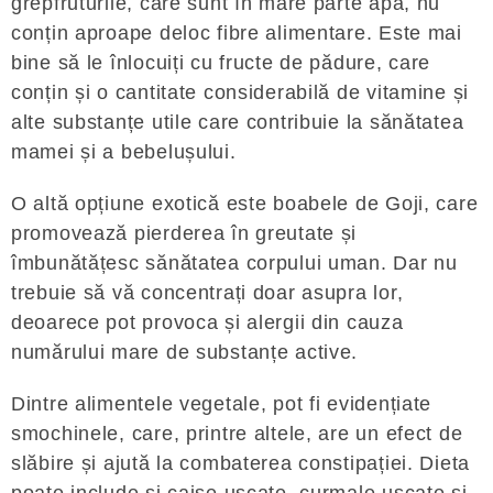
grepfruturile, care sunt în mare parte apă, nu
conțin aproape deloc fibre alimentare. Este mai
bine să le înlocuiți cu fructe de pădure, care
conțin și o cantitate considerabilă de vitamine și
alte substanțe utile care contribuie la sănătatea
mamei și a bebelușului.
O altă opțiune exotică este boabele de Goji, care
promovează pierderea în greutate și
îmbunătățesc sănătatea corpului uman. Dar nu
trebuie să vă concentrați doar asupra lor,
deoarece pot provoca și alergii din cauza
numărului mare de substanțe active.
Dintre alimentele vegetale, pot fi evidențiate
smochinele, care, printre altele, are un efect de
slăbire și ajută la combaterea constipației. Dieta
poate include și caise uscate, curmale uscate și