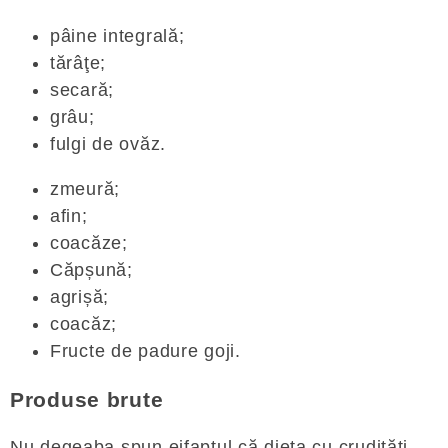
pâine integrală;
tărâţe;
secară;
grâu;
fulgi de ovăz.
zmeură;
afin;
coacăze;
Căpșună;
agrișă;
coacăz;
Fructe de padure goji.
Produse brute
Nu degeaba spun eifaptul că dieta cu crudități