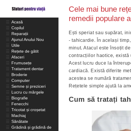
Cele mai bune rețet
remedii populare 
☰
Acasă
☰
Copilul
Ești speriat sau supărat, in
☰
Reparații
☰
Ajunul Anului Nou
- tahicardie. În același timp
☰
Utile
minut. Atacul este însoțit de
☰
Rețete de gătit
contracțiilor haotice, există
☰
Afaceri
☰
Frumusețe
Acest lucru duce la întrerup
☰
Tratament dentar
cardiacă. Există diferite m
☰
Broderie
acestea se numără tratament
☰
Computer
Rețetele simple ajută la ame
☰
Semne și preziceri
☰
Lucru cu mărgele
Cum să tratați tah
☰
Biografie
☰
Fenecchi
☰
Tricotat și croșetat
☰
Machiaj
☰
Sănătate
☰
Grădină și grădină de