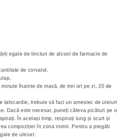
ărți egale de tincturi de alcool de farmacie de
antitate de corvalol.
dulap.
minute înainte de masă, de trei ori pe zi, 20 de
 tahicardie, trebuie să faci un amestec de uleiuri
tine. Dacă este necesar, puneți câteva picături pe o
pirați. În același timp, respirați lung și scurt și
rea compoziției în zona inimii. Pentru a pregăti
gale de uleiuri: