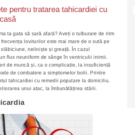
e pentru tratarea tahicardiei cu
acasă
ima ta gata să sară afară? Aveți o tulburare de ritm
, frecvența loviturilor este mai mare de o sută pe
 slăbiciune, neliniște și greață. În cazul
 un flux neuniform de sânge în ventriculii inimii.
eri de muncă și, ca o complicație, la insuficiență
etode de combatere a simptomelor bolii. Printre
ul tahicardiei cu remedii populare la domiciliu.
liorarea unui atac, la îmbunătățirea stării.
icardia