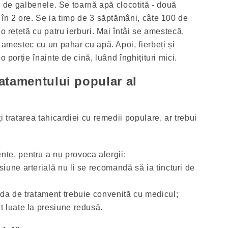
ri de galbenele. Se toarnă apă clocotită - două
 în 2 ore. Se ia timp de 3 săptămâni, câte 100 de
 o rețetă cu patru ierburi. Mai întâi se amestecă,
 amestec cu un pahar cu apă. Apoi, fierbeți și
o porție înainte de cină, luând înghițituri mici.
tratamentului popular al
i tratarea tahicardiei cu remedii populare, ar trebui
nte, pentru a nu provoca alergii;
siune arterială nu li se recomandă să ia tincturi de
toda de tratament trebuie convenită cu medicul;
t luate la presiune redusă.