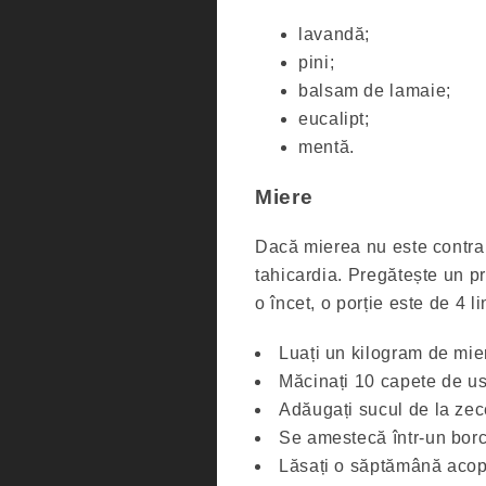
lavandă;
pini;
balsam de lamaie;
eucalipt;
mentă.
Miere
Dacă mierea nu este contrain
tahicardia. Pregătește un pr
o încet, o porție este de 4 l
Luați un kilogram de mie
Măcinați 10 capete de us
Adăugați sucul de la zec
Se amestecă într-un bor
Lăsați o săptămână acope