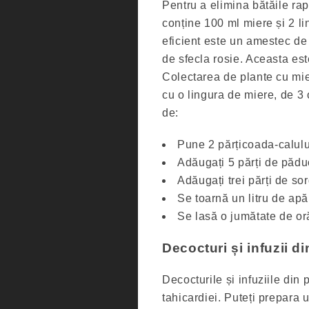
Pentru a elimina bătăile rapi
conține 100 ml miere și 2 li
eficient este un amestec de
de sfecla rosie. Aceasta este 
Colectarea de plante cu mie
cu o lingura de miere, de 3 
de:
Pune 2 părțicoada-calulu
Adăugați 5 părți de pădu
Adăugați trei părți de sor
Se toarnă un litru de apă 
Se lasă o jumătate de or
Decocturi și infuzii di
Decocturile și infuziile din
tahicardiei. Puteți prepara 