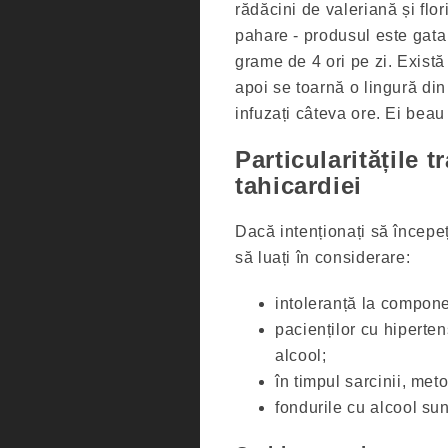
rădăcini de valeriană și flo
pahare - produsul este gata
grame de 4 ori pe zi. Există
apoi se toarnă o lingură din
infuzați câteva ore. Ei beau 
Particularitățile 
tahicardiei
Dacă intenționați să începeț
să luați în considerare:
intoleranță la compone
pacienților cu hiperten
alcool;
în timpul sarcinii, me
fondurile cu alcool sun