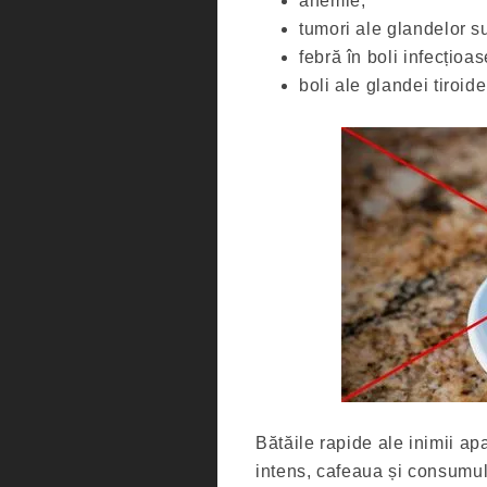
anemie;
tumori ale glandelor s
febră în boli infecțioas
boli ale glandei tiroide
Bătăile rapide ale inimii apar
intens, cafeaua și consumul 