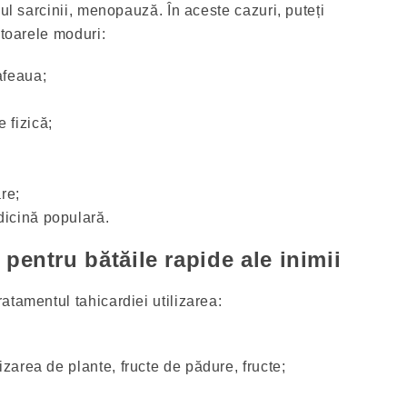
pul sarcinii, menopauză. În aceste cazuri, puteți
ătoarele moduri:
afeaua;
 fizică;
re;
dicină populară.
pentru bătăile rapide ale inimii
atamentul tahicardiei utilizarea:
lizarea de plante, fructe de pădure, fructe;