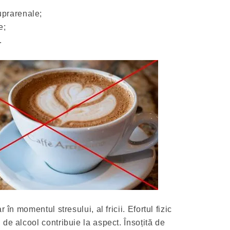
uprarenale;
e;
.
 în momentul stresului, al fricii. Efortul fizic
de alcool contribuie la aspect. Însoțită de