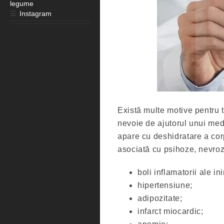
legume
☰
Instagram
Există multe motive pentru t
nevoie de ajutorul unui me
apare cu deshidratare a cor
asociată cu psihoze, nevroz
boli inflamatorii ale ini
hipertensiune;
adipozitate;
infarct miocardic;