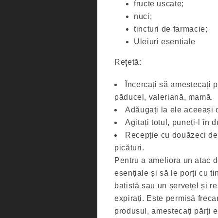
fructe uscate;
nuci;
tincturi de farmacie;
Uleiuri esentiale
Reţetă:
Încercați să amestecați p
păducel, valeriană, mamă.
Adăugați la ele aceeași c
Agitați totul, puneți-l în 
Recepție cu douăzeci de 
picături.
Pentru a ameliora un atac de
esențiale și să le porți cu 
batistă sau un șervețel și res
expirați. Este permisă freca
produsul, amestecați părți e