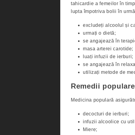
tahicardie a femeilor în tim
lupta împotriva bolii în urm
excludeți alcoolul și c
urmați o dietă;
se angajează în terapie
masa arterei carotide;
luați infuzii de ierburi;
se angajează în relaxa
utilizați metode de me
Remedii populare 
Medicina populară asigurătr
decocturi de ierburi;
infuzii alcoolice cu uti
Miere;