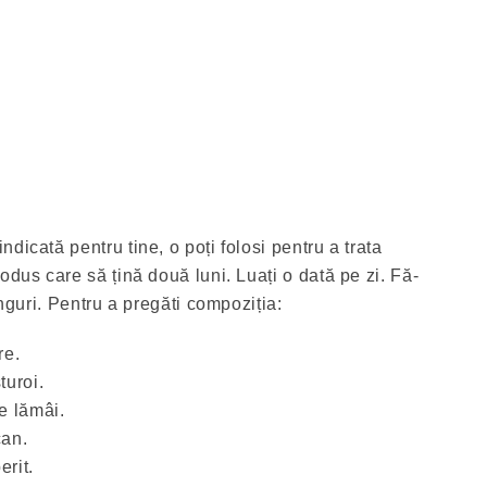
dicată pentru tine, o poți folosi pentru a trata
odus care să țină două luni. Luați o dată pe zi. Fă-
inguri. Pentru a pregăti compoziția:
re.
turoi.
e lămâi.
can.
rit.