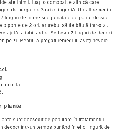
de ale inimii, luați o compoziție zilnică care
nguri de perga: de 3 ori o linguriță. Un alt remediu
 2 linguri de miere si o jumatate de pahar de suc
o porție de 2 ori, ar trebui să fie băută într-o zi.
re ajută la tahicardie. Se beau 2 linguri de decoct
ori pe zi. Pentru a pregăti remediul, aveți nevoie
i
cel.
g.
clocotită.
ă.
n plante
 plante sunt deosebit de populare în tratamentul
un decoct într-un termos punând în el o lingură de