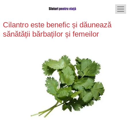
Cilantro este benefic și dăunează
sănătății bărbaților și femeilor