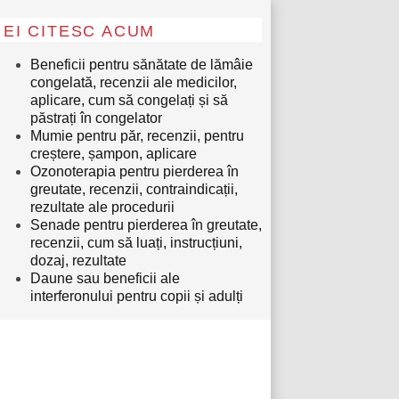
EI CITESC ACUM
Beneficii pentru sănătate de lămâie
congelată, recenzii ale medicilor,
aplicare, cum să congelați și să
păstrați în congelator
Mumie pentru păr, recenzii, pentru
creștere, șampon, aplicare
Ozonoterapia pentru pierderea în
greutate, recenzii, contraindicații,
rezultate ale procedurii
Senade pentru pierderea în greutate,
recenzii, cum să luați, instrucțiuni,
dozaj, rezultate
Daune sau beneficii ale
interferonului pentru copii și adulți