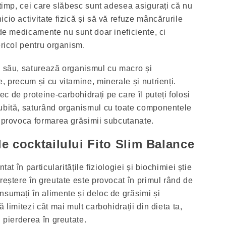
 timp, cei care slăbesc sunt adesea asigurați că nu
cio activitate fizică și să vă refuze mâncărurile
 de medicamente nu sunt doar ineficiente, ci
ericol pentru organism.
l său, saturează organismul cu macro și
, precum și cu vitamine, minerale și nutrienți.
 de proteine-carbohidrați pe care îl puteți folosi
iubită, saturând organismul cu toate componentele
a provoca formarea grăsimii subcutanate.
ale cocktailului Fito Slim Balance
tat în particularitățile fiziologiei și biochimiei știe
reștere în greutate este provocat în primul rând de
nsumați în alimente și deloc de grăsimi și
 limitezi cât mai mult carbohidrații din dieta ta,
n pierderea în greutate.