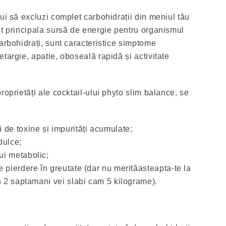
ui să excluzi complet carbohidrații din meniul tău
nt principala sursă de energie pentru organismul
arbohidrați, sunt caracteristice simptome
targie, apatie, oboseală rapidă și activitate
roprietăți ale cocktail-ului phyto slim balance, se
 de toxine și impurități acumulate;
dulce;
ui metabolic;
e pierdere în greutate (dar nu merităasteapta-te la
in 2 saptamani vei slabi cam 5 kilograme).