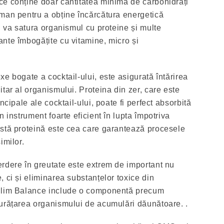
e conține doar cantitatea minimă de carbohidrați
man pentru a obține încărcătura energetică
 va satura organismul cu proteine ​​și multe
nte îmbogățite cu vitamine, micro și
e bogate a cocktail-ului, este asigurată întărirea
tar al organismului. Proteina din zer, care este
ncipale ale cocktail-ului, poate fi perfect absorbită
n instrument foarte eficient în lupta împotriva
stă proteină este cea care garantează procesele
imilor.
rdere în greutate este extrem de important nu
 ci și eliminarea substanțelor toxice din
 Slim Balance include o componentă precum
urățarea organismului de acumulări dăunătoare. .