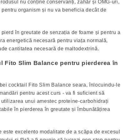
produsul nu conține conservanți, zahăr și OMG-uri,
 pentru organism și nu va beneficia decât de
 pierd în greutate de senzația de foame și pentru a
ura energetică necesară pentru viața normală,
lude cantitatea necesară de maltodextrină.
ul Fito Slim Balance pentru pierderea în
ei cocktail Fito Slim Balance seara, înlocuindu-le
mandări pentru acest curs - va fi suficient să
 utilizarea unui amestec proteine-carbohidrați
tabile în pierderea în greutate și îmbunătățirea
e este excelento modalitate de a scăpa de excesul
pului și fără a fi nevoie să lucrezi non-stop pentru