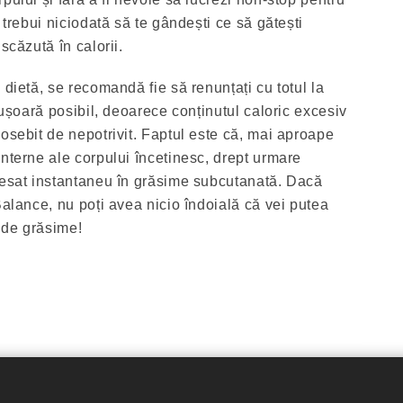
 trebui niciodată să te gândești ce să gătești
scăzută în calorii.
 dietă, se recomandă fie să renunțați cu totul la
i ușoară posibil, deoarece conținutul caloric excesiv
osebit de nepotrivit. Faptul este că, mai aproape
interne ale corpului încetinesc, drept urmare
cesat instantaneu în grăsime subcutanată. Dacă
Balance, nu poți avea nicio îndoială că vei putea
 de grăsime!