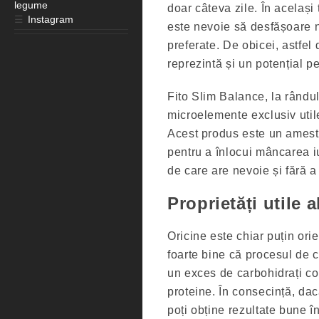
legume
doar câteva zile. În același
☰
Instagram
este nevoie să desfășoare ni
preferate. De obicei, astfel
reprezintă și un potențial p
Fito Slim Balance, la rându
microelemente exclusiv utile
Acest produs este un amestec
pentru a înlocui mâncarea 
de care are nevoie și fără 
Proprietăți utile 
Oricine este chiar puțin orien
foarte bine că procesul de c
un exces de carbohidrați co
proteine. În consecință, dacă
poți obține rezultate bune î