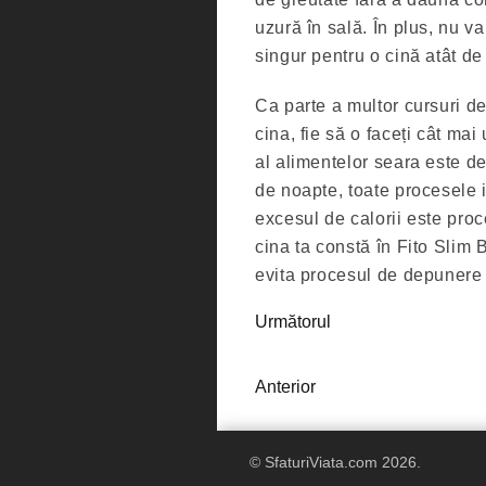
uzură în sală. În plus, nu va
singur pentru o cină atât de 
Ca parte a multor cursuri de
cina, fie să o faceți cât ma
al alimentelor seara este de
de noapte, toate procesele 
excesul de calorii este pro
cina ta constă în Fito Slim 
evita procesul de depunere
Următorul
Anterior
© SfaturiViata.com 2026.