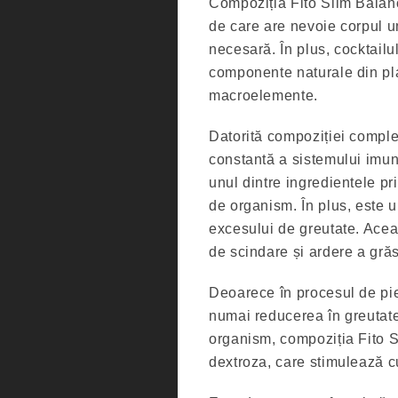
Compoziția Fito Slim Balanc
de care are nevoie corpul u
necesară. În plus, cocktailul
componente naturale din pla
macroelemente.
Datorită compoziției complex
constantă a sistemului imuni
unul dintre ingredientele pri
de organism. În plus, este u
excesului de greutate. Acea
de scindare și ardere a grăs
Deoarece în procesul de pie
numai reducerea în greutate,
organism, compoziția Fito
dextroza, care stimulează c