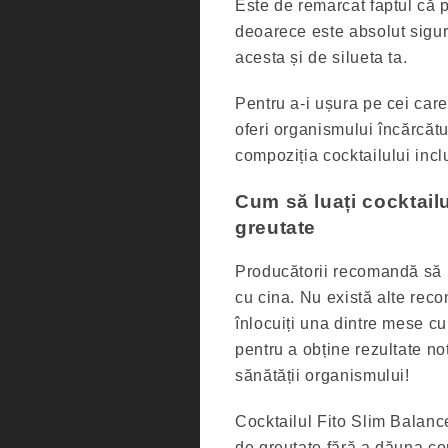
Este de remarcat faptul că 
deoarece este absolut sigur
acesta și de silueta ta.
Pentru a-i ușura pe cei care
oferi organismului încărcăt
compoziția cocktailului inc
Cum să luați cocktail
greutate
Producătorii recomandă să b
cu cina. Nu există alte reco
înlocuiți una dintre mese cu
pentru a obține rezultate no
sănătății organismului!
Cocktailul Fito Slim Balanc
de greutate fără a dăuna cor