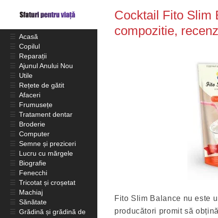
Cocktail Fito Slim 
compozitie, recenz
☰
Acasă
☰
Copilul
☰
Reparații
☰
Ajunul Anului Nou
☰
Utile
☰
Rețete de gătit
☰
Afaceri
☰
Frumusețe
☰
Tratament dentar
☰
Broderie
☰
Computer
☰
Semne și preziceri
☰
Lucru cu mărgele
☰
Biografie
☰
Fenecchi
☰
Tricotat și croșetat
☰
Machiaj
Fito Slim Balance nu este u
☰
Sănătate
producători promit să obțină
☰
Grădină și grădină de