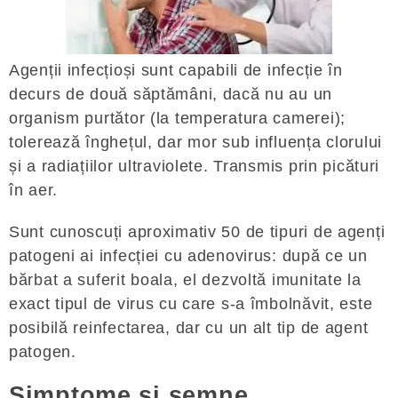
Agenții infecțioși sunt capabili de infecție în
decurs de două săptămâni, dacă nu au un
organism purtător (la temperatura camerei);
tolerează înghețul, dar mor sub influența clorului
și a radiațiilor ultraviolete. Transmis prin picături
în aer.
Sunt cunoscuți aproximativ 50 de tipuri de agenți
patogeni ai infecției cu adenovirus: după ce un
bărbat a suferit boala, el dezvoltă imunitate la
exact tipul de virus cu care s-a îmbolnăvit, este
posibilă reinfectarea, dar cu un alt tip de agent
patogen.
Simptome și semne