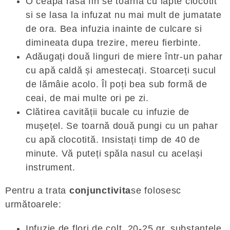
O ceapa rasa fin se toarna cu lapte clocotit
si se lasa la infuzat nu mai mult de jumatate
de ora. Bea infuzia inainte de culcare si
dimineata dupa trezire, mereu fierbinte.
Adăugați două linguri de miere într-un pahar
cu apă caldă și amestecați. Stoarceți sucul
de lămâie acolo. Îl poți bea sub formă de
ceai, de mai multe ori pe zi.
Clătirea cavității bucale cu infuzie de
mușețel. Se toarnă două pungi cu un pahar
cu apă clocotită. Insistați timp de 40 de
minute. Vă puteți spăla nasul cu același
instrument.
Pentru a trata
conjunctivita
se folosesc
următoarele:
Infuzie de flori de colt. 20-25 gr. substanțele