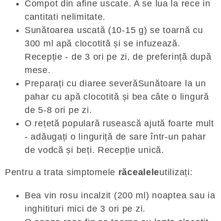
Compot din afine uscate. A se lua la rece in
cantitati nelimitate.
Sunătoarea uscată (10-15 g) se toarnă cu
300 ml apă clocotită și se infuzează.
Recepție - de 3 ori pe zi, de preferință după
mese.
Preparați cu diaree severăSunătoare la un
pahar cu apă clocotită și bea câte o lingură
de 5-8 ori pe zi.
O rețetă populară rusească ajută foarte mult
- adăugați o linguriță de sare într-un pahar
de vodcă și beți. Recepție unică.
Pentru a trata simptomele
răcealele
utilizați:
Bea vin rosu incalzit (200 ml) noaptea sau ia
inghitituri mici de 3 ori pe zi.