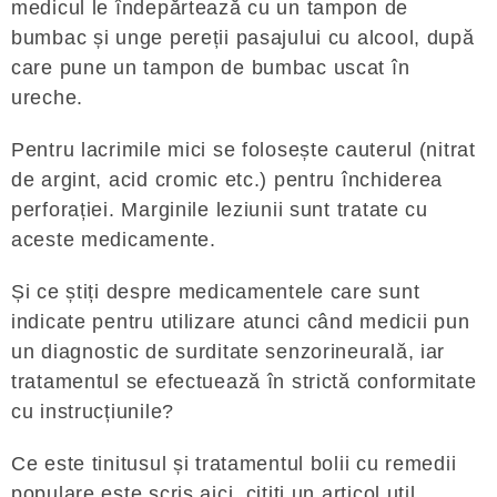
medicul le îndepărtează cu un tampon de
bumbac și unge pereții pasajului cu alcool, după
care pune un tampon de bumbac uscat în
ureche.
Pentru lacrimile mici se folosește cauterul (nitrat
de argint, acid cromic etc.) pentru închiderea
perforației. Marginile leziunii sunt tratate cu
aceste medicamente.
Și ce știți despre medicamentele care sunt
indicate pentru utilizare atunci când medicii pun
un diagnostic de surditate senzorineurală, iar
tratamentul se efectuează în strictă conformitate
cu instrucțiunile?
Ce este tinitusul și tratamentul bolii cu remedii
populare este scris aici, citiți un articol util.