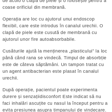
de acolo o clapă de piele și o folosește pentru a
coase orificiul din membrană.
Operația are loc cu ajutorul unui endoscop
flexibil, care este introdus în canalul urechii. O
clapă de piele este cusută de membrană cu
ajutorul unor fire autoabsorbabile.
Cusăturile ajută la menținerea „plasticului” la loc
până când rana se vindecă. Timpul de absorbție
este de câteva săptămâni. Un tampon tratat cu
un agent antibacterian este plasat în canalul
urechii.
După operație, pacientul poate experimenta
durere și senzațiidisconfort Este indicat să nu
faci inhalări ascuțite cu nasul la început pentru a
evita presiunea asupra timpanului de vindecare.