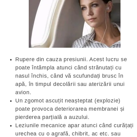
Rupere din cauza presiunii. Acest lucru se
poate întâmpla atunci când strănutați cu
nasul închis, când vă scufundați brusc în
apă, în timpul decolării sau aterizării unui
avion.
Un zgomot ascuțit neașteptat (explozie)
poate provoca deteriorarea membranei și
pierderea parțială a auzului.
Leziunile mecanice apar atunci când curățați
urechea cu o agrafă, chibrit, ac etc. sau