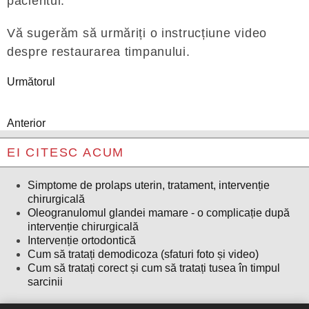
pacientul.
Vă sugerăm să urmăriți o instrucțiune video
despre restaurarea timpanului.
Următorul
Anterior
EI CITESC ACUM
Simptome de prolaps uterin, tratament, intervenție
chirurgicală
Oleogranulomul glandei mamare - o complicație după
intervenție chirurgicală
Intervenție ortodontică
Cum să tratați demodicoza (sfaturi foto și video)
Cum să tratați corect și cum să tratați tusea în timpul
sarcinii