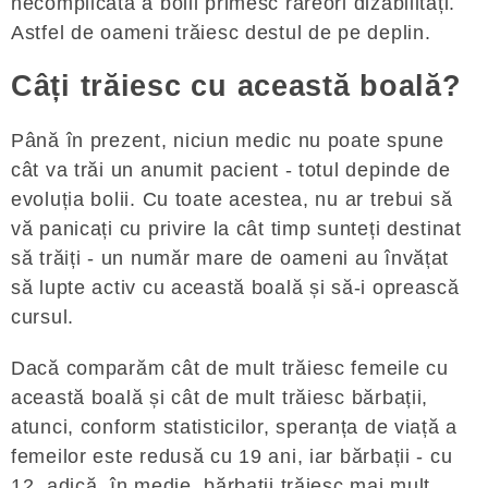
necomplicată a bolii primesc rareori dizabilități.
Astfel de oameni trăiesc destul de pe deplin.
Câți trăiesc cu această boală?
Până în prezent, niciun medic nu poate spune
cât va trăi un anumit pacient - totul depinde de
evoluția bolii. Cu toate acestea, nu ar trebui să
vă panicați cu privire la cât timp sunteți destinat
să trăiți - un număr mare de oameni au învățat
să lupte activ cu această boală și să-i oprească
cursul.
Dacă comparăm cât de mult trăiesc femeile cu
această boală și cât de mult trăiesc bărbații,
atunci, conform statisticilor, speranța de viață a
femeilor este redusă cu 19 ani, iar bărbații - cu
12, adică, în medie, bărbații trăiesc mai mult.