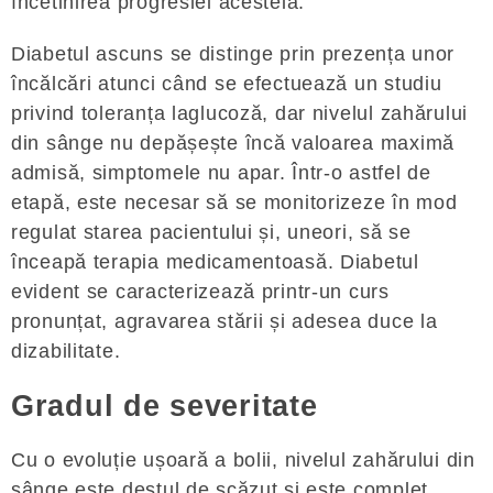
încetinirea progresiei acesteia.
Diabetul ascuns se distinge prin prezența unor
încălcări atunci când se efectuează un studiu
privind toleranța laglucoză, dar nivelul zahărului
din sânge nu depășește încă valoarea maximă
admisă, simptomele nu apar. Într-o astfel de
etapă, este necesar să se monitorizeze în mod
regulat starea pacientului și, uneori, să se
înceapă terapia medicamentoasă. Diabetul
evident se caracterizează printr-un curs
pronunțat, agravarea stării și adesea duce la
dizabilitate.
Gradul de severitate
Cu o evoluție ușoară a bolii, nivelul zahărului din
sânge este destul de scăzut și este complet