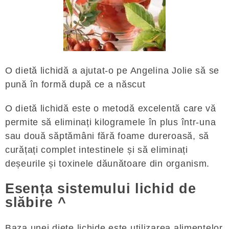
O dietă lichidă a ajutat-o ​​pe Angelina Jolie să se
pună în formă după ce a născut
O dietă lichidă este o metodă excelentă care vă
permite să eliminați kilogramele în plus într-una
sau două săptămâni fără foame dureroasă, să
curățați complet intestinele și să eliminați
deșeurile și toxinele dăunătoare din organism.
Esența sistemului lichid de
slăbire ^
Baza unei diete lichide este utilizarea alimentelor