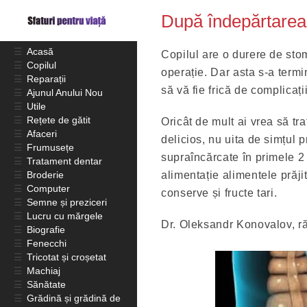
După îndepărtarea 
☰
Acasă
Copilul are o durere de sto
☰
Copilul
operație. Dar asta s-a termi
☰
Reparații
să vă fie frică de complicați
☰
Ajunul Anului Nou
☰
Utile
☰
Rețete de gătit
Oricât de mult ai vrea să tra
☰
Afaceri
delicios, nu uita de simțul p
☰
Frumusețe
supraîncărcate în primele 
☰
Tratament dentar
☰
Broderie
alimentație alimentele prăjit
☰
Computer
conserve și fructe tari.
☰
Semne și preziceri
☰
Lucru cu mărgele
Dr. Oleksandr Konovalov, răs
☰
Biografie
☰
Fenecchi
☰
Tricotat și croșetat
☰
Machiaj
☰
Sănătate
☰
Grădină și grădină de