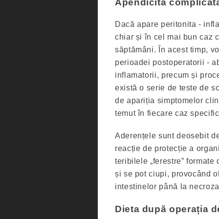
Apendicita complicat
Dacă apare peritonita - infl
chiar și în cel mai bun caz c
săptămâni. În acest timp, vo
perioadei postoperatorii - a
inflamatorii, precum și proc
există o serie de teste de sc
de apariția simptomelor clin
temut în fiecare caz specific
Aderențele sunt deosebit de
reacție de protecție a organ
teribilele „ferestre” formate
și se pot ciupi, provocând o
intestinelor până la necroza
Dieta după operația d