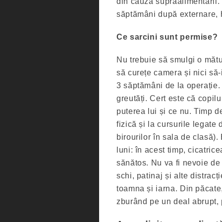
din cauza supraalimentării. Î
săptămâni după externare, hră
Ce sarcini sunt permise?
Nu trebuie să smulgi o mătur
să curețe camera și nici să-i
3 săptămâni de la operație. A
greutăți. Cert este că copilu
puterea lui și ce nu. Timp de
fizică și la cursurile legat
birourilor în sala de clasă).
luni: în acest timp, cicatri
sănătos. Nu va fi nevoie de
schi, patinaj și alte distrac
toamna și iarna. Din păcate,
zburând pe un deal abrupt, 