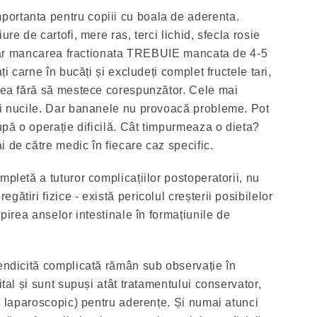
ortanta pentru copiii cu boala de aderenta.
ure de cartofi, mere ras, terci lichid, sfecla rosie
), iar mancarea fractionata TREBUIE mancata de 4-5
ați carne în bucăți și excludeți complet fructele tari,
esea fără să mestece corespunzător. Cele mai
și nucile. Dar bananele nu provoacă probleme. Pot
după o operație dificilă. Cât timpurmeaza o dieta?
 de către medic în fiecare caz specific.
mpletă a tuturor complicațiilor postoperatorii, nu
ătiri fizice - există pericolul creșterii posibilelor
upirea anselor intestinale în formațiunile de
pendicită complicată rămân sub observație în
ital și sunt supuși atât tratamentului conservator,
ă, laparoscopic) pentru aderențe. Și numai atunci