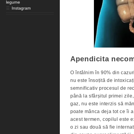
legume
☰
Instagram
Apendicita necom
O întâlnim în 90% din cazuri
nu este însoțită de intoxicaț
semnificativ procesul de r
până la sfârșitul primei zile
gaz, nu este interzis să mănâ
poate mânca deja tot ce îi a
acest termen, copilul este e
o zi sau două să fie interna