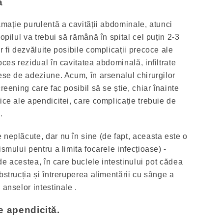
ă
amație purulentă a cavității abdominale, atunci
opilul va trebui să rămână în spital cel puțin 2-3
r fi dezvăluite posibile complicații precoce ale
bces rezidual în cavitatea abdominală, infiltrate
ese de adeziune. Acum, în arsenalul chirurgilor
reening care fac posibil să se știe, chiar înainte
ice ale apendicitei, care complicație trebuie de
.
 neplăcute, dar nu în sine (de fapt, aceasta este o
ismului pentru a limita focarele infecțioase) -
 de acestea, în care buclele intestinului pot cădea
bstrucția și întreruperea alimentării cu sânge a
 anselor intestinale .
e apendicită.