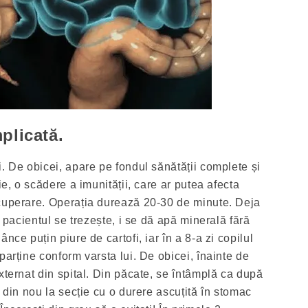
plicată.
. De obicei, apare pe fondul sănătății complete și
ie, o scădere a imunității, care ar putea afecta
ecuperare. Operația durează 20-30 de minute. Deja
, pacientul se trezește, i se dă apă minerală fără
nce puțin piure de cartofi, iar în a 8-a zi copilul
parține conform varsta lui. De obicei, înainte de
xternat din spital. Din păcate, se întâmplă ca după
t din nou la secție cu o durere ascuțită în stomac