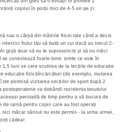
ncercați din greu să o evitați! În primele 2
niți copilul în porții mici de 4-5 ori pe zi.
ă sau o cârpă din mâinile fiicei tale când a decis
 interzici fiului tău să bată un cui dacă au trecut 2-
i grijă doar să nu te suprasoliciți și să nu ridici
l se controlează foarte bine: simte ce este în
 1,5 luni se cere scutirea de la lecțiile de educație
e de educație fizicăîncărcături (de exemplu, mutarea
 Este permisă vizitarea secțiilor de sport după 2
cea postoperatorie va dobândi rezistența țesutului
 aceeași perioadă de timp pentru a vă bucura de
ție de iarnă pentru copiii care au fost operați
 nici măcar săniiul nu este permis - la urma urmei,
poți cădea!