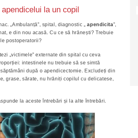
apendicelui la un copil
mac. „Ambulanță”, spital, diagnostic „
apendicita
”,
nat, e din nou acasă. Cu ce ​​să hrănești? Trebuie
ile postoperatorii?
tezi „victimele” externate din spital cu ceva
roporției: intestinele nu trebuie să se simtă
2 săptămâni după o apendicectomie. Excludeți din
e, grase, sărate, nu hrăniți copilul cu delicatese,
punde la aceste întrebări și la alte întrebări.