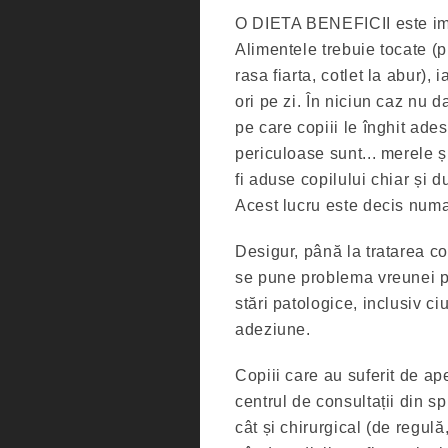
O DIETA BENEFICII este imp
Alimentele trebuie tocate (pi
rasa fiarta, cotlet la abur
ori pe zi. În niciun caz nu d
pe care copiii le înghit ad
periculoase sunt... merele 
fi aduse copilului chiar și 
Acest lucru este decis numai
Desigur, până la tratarea co
se pune problema vreunei preg
stări patologice, inclusiv ci
adeziune.
Copiii care au suferit de a
centrul de consultații din sp
cât și chirurgical (de regul