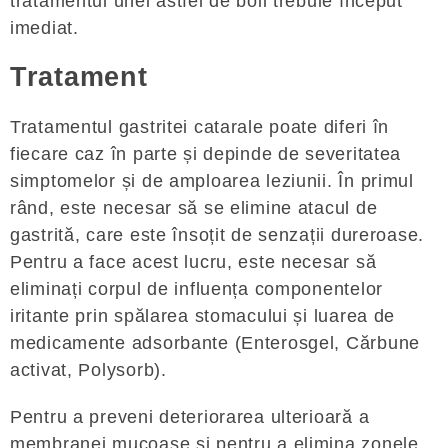
tratamentul unei astfel de boli trebuie început
imediat.
Tratament
Tratamentul gastritei catarale poate diferi în
fiecare caz în parte și depinde de severitatea
simptomelor și de amploarea leziunii. În primul
rând, este necesar să se elimine atacul de
gastrită, care este însoțit de senzații dureroase.
Pentru a face acest lucru, este necesar să
eliminați corpul de influența componentelor
iritante prin spălarea stomacului și luarea de
medicamente adsorbante (Enterosgel, Cărbune
activat, Polysorb).
Pentru a preveni deteriorarea ulterioară a
membranei mucoase și pentru a elimina zonele