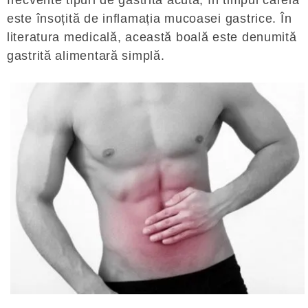
frecvente tipuri de gastrită acută, în timpul căreia
este însoțită de inflamația mucoasei gastrice. În
literatura medicală, această boală este denumită
gastrită alimentară simplă.