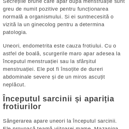
Secrețiile brune care apar după menstruație sunt
greu de numit pozitive pentru funcționarea
normală a organismului. Si ei suntnecesită o
vizită la un ginecolog pentru a determina
patologia.
Uneori, endometrita este cauza frotiului. Cu o
astfel de boală, scurgerile maro apar adesea la
începutul menstruației sau la sfârșitul
menstruației. Ele pot fi însoțite de dureri
abdominale severe și de un miros ascuțit
neplăcut.
Începutul sarcinii și apariția
frotiurilor
Sângerarea apare uneori la începutul sarcinii.
Ele provoacă teamă viitoarei mame. Mazanina