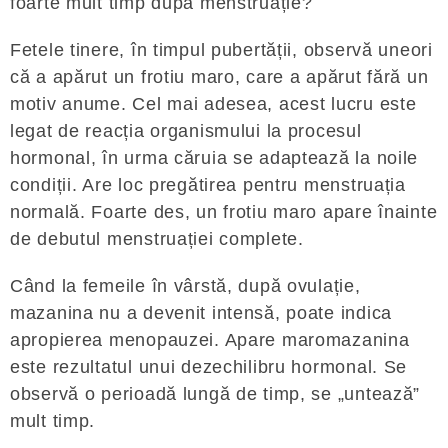
foarte mult timp după menstruație?
Fetele tinere, în timpul pubertății, observă uneori
că a apărut un frotiu maro, care a apărut fără un
motiv anume. Cel mai adesea, acest lucru este
legat de reacția organismului la procesul
hormonal, în urma căruia se adaptează la noile
condiții. Are loc pregătirea pentru menstruația
normală. Foarte des, un frotiu maro apare înainte
de debutul menstruației complete.
Când la femeile în vârstă, după ovulație,
mazanina nu a devenit intensă, poate indica
apropierea menopauzei. Apare maromazanina
este rezultatul unui dezechilibru hormonal. Se
observă o perioadă lungă de timp, se „untează”
mult timp.