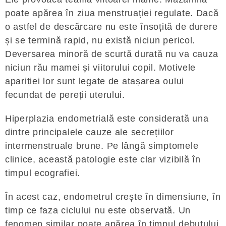
poate apărea în ziua menstruației regulate. Dacă
o astfel de descărcare nu este însoțită de durere
și se termină rapid, nu există niciun pericol.
Deversarea minoră de scurtă durată nu va cauza
niciun rău mamei și viitorului copil. Motivele
apariției lor sunt legate de atașarea oului
fecundat de pereții uterului.
Hiperplazia endometrială este considerată una
dintre principalele cauze ale secrețiilor
intermenstruale brune. Pe lângă simptomele
clinice, această patologie este clar vizibilă în
timpul ecografiei.
În acest caz, endometrul crește în dimensiune, în
timp ce faza ciclului nu este observată. Un
fenomen similar poate apărea în timpul debutului