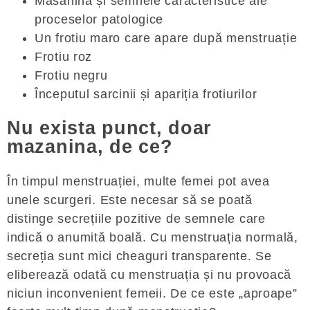
Masanina și semnele caracteristice ale
proceselor patologice
Un frotiu maro care apare după menstruație
Frotiu roz
Frotiu negru
Începutul sarcinii și apariția frotiurilor
Nu exista punct, doar
mazanina, de ce?
În timpul menstruației, multe femei pot avea
unele scurgeri. Este necesar să se poată
distinge secrețiile pozitive de semnele care
indică o anumită boală. Cu menstruația normală,
secreția sunt mici cheaguri transparente. Se
eliberează odată cu menstruația și nu provoacă
niciun inconvenient femeii. De ce este „aproape”