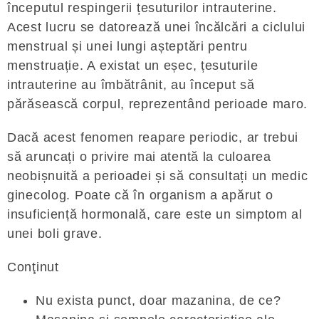
începutul respingerii țesuturilor intrauterine.
Acest lucru se datorează unei încălcări a ciclului
menstrual și unei lungi așteptări pentru
menstruație. A existat un eșec, țesuturile
intrauterine au îmbătrânit, au început să
părăsească corpul, reprezentând perioade maro.
Dacă acest fenomen reapare periodic, ar trebui
să aruncați o privire mai atentă la culoarea
neobișnuită a perioadei și să consultați un medic
ginecolog. Poate că în organism a apărut o
insuficiență hormonală, care este un simptom al
unei boli grave.
Conţinut
Nu exista punct, doar mazanina, de ce?