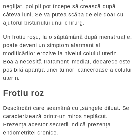
neglijat, polipii pot începe să crească după
câteva luni. Se va putea scăpa de ele doar cu
ajutorul bisturiului unui chirurg.
Un frotiu roșu, la o săptămână după menstruație,
poate deveni un simptom alarmant al
modificărilor erozive la nivelul colului uterin.
Boala necesită tratament imediat, deoarece este
posibilă apariția unei tumori canceroase a colului
uterin.
Frotiu roz
Descărcări care seamănă cu „sângele diluat. Se
caracterizează printr-un miros neplăcut.
Prezența acestor secreții indică prezența
endometritei cronice.