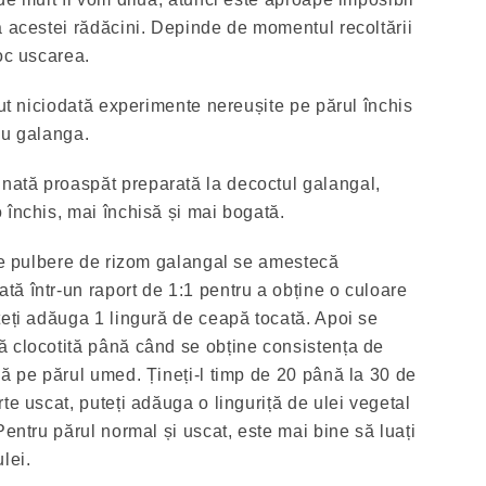
a acestei rădăcini. Depinde de momentul recoltării
oc uscarea.
zut niciodată experimente nereușite pe părul închis
cu galanga.
ată proaspăt preparată la decoctul galangal,
 închis, mai închisă și mai bogată.
de pulbere de rizom galangal se amestecă
ă într-un raport de 1:1 pentru a obține o culoare
teți adăuga 1 lingură de ceapă tocată. Apoi se
 clocotită până când se obține consistența de
că pe părul umed. Țineți-l timp de 20 până la 30 de
te uscat, puteți adăuga o linguriță de ulei vegetal
Pentru părul normal și uscat, este mai bine să luați
lei.