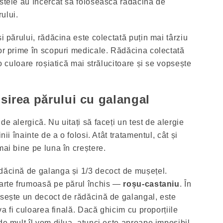
istele au încercat să folosească rădăcina de
ului.
și părului, rădăcina este colectată puțin mai târziu
lor prime în scopuri medicale. Rădăcina colectată
 o culoare roșiatică mai strălucitoare și se vopsește
sirea părului cu galangal
de alergică. Nu uitați să faceți un test de alergie
nii înainte de a o folosi. Atât tratamentul, cât și
mai bine pe luna în creștere.
dăcină de galanga și 1/3 decoct de mușețel.
oarte frumoasă pe părul închis —
roșu-castaniu
. În
osește un decoct de rădăcină de galangal, este
 va fi culoarea finală. Dacă ghicim cu proporțiile
de mult îl vom dilua, atunci este aproape imposibil