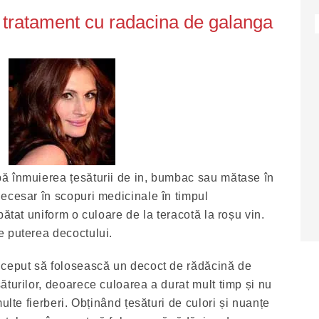
i tratament cu radacina de galanga
ă înmuierea țesăturii de in, bumbac sau mătase în
ecesar în scopuri medicinale în timpul
pătat uniform o culoare de la teracotă la roșu vin.
e puterea decoctului.
nceput să folosească un decoct de rădăcină de
ăturilor, deoarece culoarea a durat mult timp și nu
ulte fierberi. Obținând țesături de culori și nuanțe