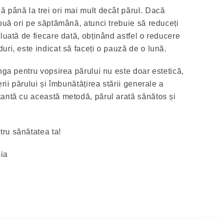
 până la trei ori mai mult decât părul. Dacă
două ori pe săptămână, atunci trebuie să reduceți
luată de fiecare dată, obținând astfel o reducere
ri, este indicat să faceți o pauză de o lună.
nga pentru vopsirea părului nu este doar estetică,
rii părului și îmbunătățirea stării generale a
antă cu această metodă, părul arată sănătos și
ru sănătatea ta!
ia