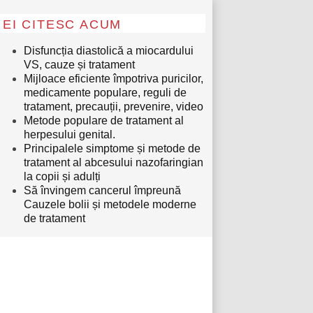
EI CITESC ACUM
Disfuncția diastolică a miocardului
VS, cauze și tratament
Mijloace eficiente împotriva puricilor,
medicamente populare, reguli de
tratament, precauții, prevenire, video
Metode populare de tratament al
herpesului genital.
Principalele simptome și metode de
tratament al abcesului nazofaringian
la copii și adulți
Să învingem cancerul împreună
Cauzele bolii și metodele moderne
de tratament