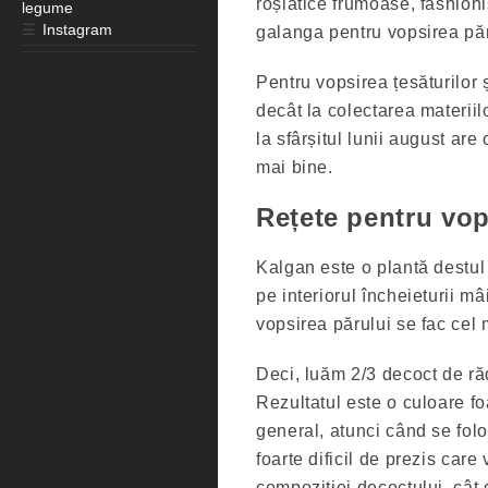
roșiatice frumoase, fashion
legume
☰
Instagram
galanga pentru vopsirea păr
Pentru vopsirea țesăturilor 
decât la colectarea materii
la sfârșitul lunii august are
mai bine.
Rețete pentru vop
Kalgan este o plantă destul 
pe interiorul încheieturii mâi
vopsirea părului se fac cel 
Deci, luăm 2/3 decoct de ră
Rezultatul este o culoare f
general, atunci când se fol
foarte dificil de prezis care
compoziției decoctului, cât 