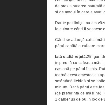
de prezis puterea naturală 
și de modul în care a avut l
Dar te pot liniști: nu am vă
la culoare când îl vopsesc 
Când se adaugă cafea măcin
părul capătă o culoare maro
Iată o altă rețetă:
2linguri 
împreună cu cafeaua măcinat
castană pe părul închis. Pu
toarnă acest amestec cu apă
smântână lichidă și se apli
minute. Dacă părul este foar
(de preferință de măsline). 
1 gălbenuș de ou în loc de u