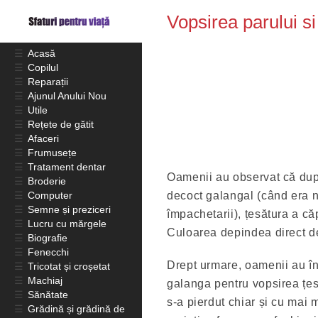
Vopsirea parului s
☰
Acasă
☰
Copilul
☰
Reparații
☰
Ajunul Anului Nou
☰
Utile
☰
Rețete de gătit
☰
Afaceri
☰
Frumusețe
☰
Tratament dentar
Oamenii au observat că dup
☰
Broderie
☰
Computer
decoct galangal (când era n
☰
Semne și preziceri
împachetarii), țesătura a că
☰
Lucru cu mărgele
Culoarea depindea direct d
☰
Biografie
☰
Fenecchi
Drept urmare, oamenii au î
☰
Tricotat și croșetat
☰
Machiaj
galanga pentru vopsirea țes
☰
Sănătate
s-a pierdut chiar și cu mai m
☰
Grădină și grădină de