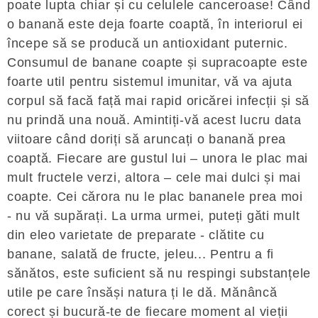
poate lupta chiar și cu celulele canceroase! Când
o banană este deja foarte coaptă, în interiorul ei
începe să se producă un antioxidant puternic.
Consumul de banane coapte și supracoapte este
foarte util pentru sistemul imunitar, vă va ajuta
corpul să facă față mai rapid oricărei infecții și să
nu prindă una nouă. Amintiți-vă acest lucru data
viitoare când doriți să aruncați o banană prea
coaptă. Fiecare are gustul lui – unora le plac mai
mult fructele verzi, altora – cele mai dulci și mai
coapte. Cei cărora nu le plac bananele prea moi
- nu vă supărați. La urma urmei, puteți găti mult
din eleo varietate de preparate - clătite cu
banane, salată de fructe, jeleu... Pentru a fi
sănătos, este suficient să nu respingi substanțele
utile pe care însăși natura ți le dă. Mănâncă
corect și bucură-te de fiecare moment al vieții