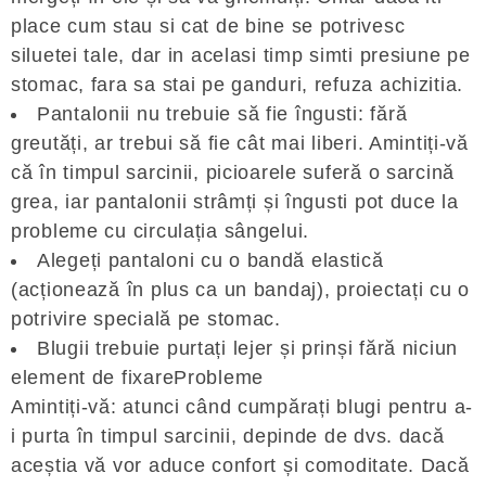
place cum stau si cat de bine se potrivesc
siluetei tale, dar in acelasi timp simti presiune pe
stomac, fara sa stai pe ganduri, refuza achizitia.
Pantalonii nu trebuie să fie îngusti: fără
greutăți, ar trebui să fie cât mai liberi. Amintiți-vă
că în timpul sarcinii, picioarele suferă o sarcină
grea, iar pantalonii strâmți și îngusti pot duce la
probleme cu circulația sângelui.
Alegeți pantaloni cu o bandă elastică
(acționează în plus ca un bandaj), proiectați cu o
potrivire specială pe stomac.
Blugii trebuie purtați lejer și prinși fără niciun
element de fixareProbleme
Amintiți-vă: atunci când cumpărați blugi pentru a-
i purta în timpul sarcinii, depinde de dvs. dacă
aceștia vă vor aduce confort și comoditate. Dacă