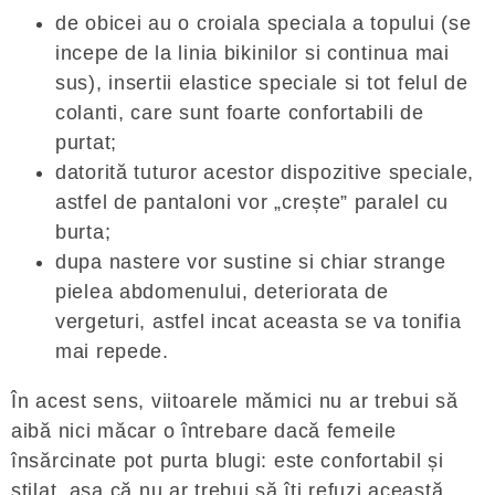
de obicei au o croiala speciala a topului (se
incepe de la linia bikinilor si continua mai
sus), insertii elastice speciale si tot felul de
colanti, care sunt foarte confortabili de
purtat;
datorită tuturor acestor dispozitive speciale,
astfel de pantaloni vor „crește” paralel cu
burta;
dupa nastere vor sustine si chiar strange
pielea abdomenului, deteriorata de
vergeturi, astfel incat aceasta se va tonifia
mai repede.
În acest sens, viitoarele mămici nu ar trebui să
aibă nici măcar o întrebare dacă femeile
însărcinate pot purta blugi: este confortabil și
stilat, așa că nu ar trebui să îți refuzi această