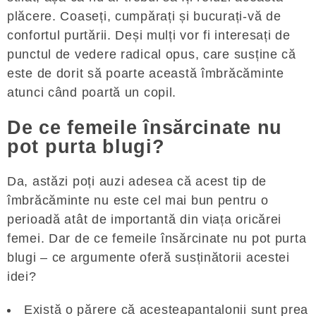
plăcere. Coaseți, cumpărați și bucurați-vă de
confortul purtării. Deși mulți vor fi interesați de
punctul de vedere radical opus, care susține că
este de dorit să poarte această îmbrăcăminte
atunci când poartă un copil.
De ce femeile însărcinate nu
pot purta blugi?
Da, astăzi poți auzi adesea că acest tip de
îmbrăcăminte nu este cel mai bun pentru o
perioadă atât de importantă din viața oricărei
femei. Dar de ce femeile însărcinate nu pot purta
blugi – ce argumente oferă susținătorii acestei
idei?
Există o părere că acesteapantalonii sunt prea