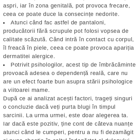
aspri, iar în zona genitală, pot provoca frecare,
ceea ce poate duce la consecințe nedorite.
Atunci când fac astfel de pantaloni,
producătorii fără scrupule pot folosi vopsea de
calitate scăzută. Când intră în contact cu corpul,
îl freacă în piele, ceea ce poate provoca apariția
dermatitei alergice.
Potrivit psihologilor, acest tip de îmbrăcăminte
provoacă adesea o dependență reală, care nu
are un efect foarte bun asupra stării psihologice
a viitoarei mame.
După ce ai analizat acești factori, trageți singuri
o concluzie dacă veți purta blugi în timpul
sarcinii. La urma urmei, este doar alegerea ta.
Iar dacă este pozitiv, ține cont de câteva nuanțe
atunci când le cumperi, pentru a nu fi dezamăgit