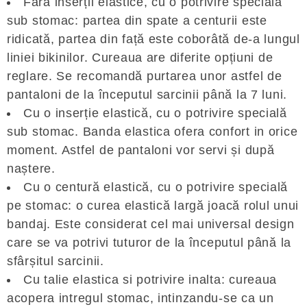
Fără inserții elastice, cu o potrivire specială
sub stomac: partea din spate a centurii este
ridicată, partea din față este coborâtă de-a lungul
liniei bikinilor. Cureaua are diferite opțiuni de
reglare. Se recomandă purtarea unor astfel de
pantaloni de la începutul sarcinii până la 7 luni.
Cu o inserție elastică, cu o potrivire specială
sub stomac. Banda elastica ofera confort in orice
moment. Astfel de pantaloni vor servi și după
naștere.
Cu o centură elastică, cu o potrivire specială
pe stomac: o curea elastică largă joacă rolul unui
bandaj. Este considerat cel mai universal design
care se va potrivi tuturor de la începutul până la
sfârșitul sarcinii.
Cu talie elastica si potrivire inalta: cureaua
acopera intregul stomac, intinzandu-se ca un