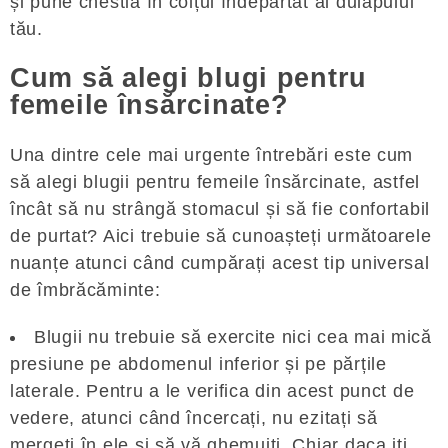
și pune chestia în colțul îndepărtat al dulapului
tău.
Cum să alegi blugi pentru
femeile însărcinate?
Una dintre cele mai urgente întrebări este cum
să alegi blugii pentru femeile însărcinate, astfel
încât să nu strângă stomacul și să fie confortabil
de purtat? Aici trebuie să cunoașteți următoarele
nuanțe atunci când cumpărați acest tip universal
de îmbrăcăminte:
Blugii nu trebuie să exercite nici cea mai mică
presiune pe abdomenul inferior și pe părțile
laterale. Pentru a le verifica din acest punct de
vedere, atunci când încercați, nu ezitați să
mergeți în ele și să vă ghemuiți. Chiar daca iti