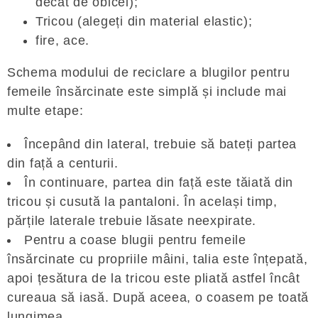
decât de obicei);
Tricou (alegeți din material elastic);
fire, ace.
Schema modului de reciclare a blugilor pentru
femeile însărcinate este simplă și include mai
multe etape:
Începând din lateral, trebuie să bateți partea
din față a centurii.
În continuare, partea din față este tăiată din
tricou și cusută la pantaloni. În același timp,
părțile laterale trebuie lăsate neexpirate.
Pentru a coase blugii pentru femeile
însărcinate cu propriile mâini, talia este înțepată,
apoi țesătura de la tricou este pliată astfel încât
cureaua să iasă. După aceea, o coasem pe toată
lungimea.