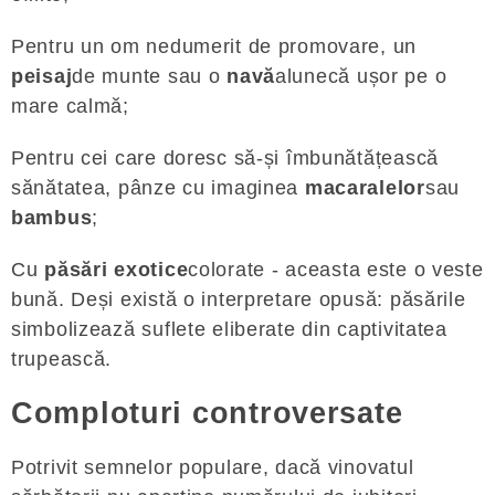
Pentru un om nedumerit de promovare, un
peisaj
de munte sau o
navă
alunecă ușor pe o
mare calmă;
Pentru cei care doresc să-și îmbunătățească
sănătatea, pânze cu imaginea
macaralelor
sau
bambus
;
Cu
păsări exotice
colorate - aceasta este o veste
bună. Deși există o interpretare opusă: păsările
simbolizează suflete eliberate din captivitatea
trupească.
Comploturi controversate
Potrivit semnelor populare, dacă vinovatul