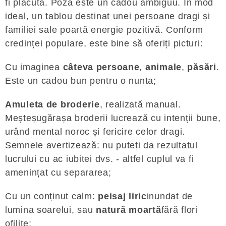
fi plăcută. Poza este un cadou ambiguu. În mod
ideal, un tablou destinat unei persoane dragi și
familiei sale poartă energie pozitivă. Conform
credinței populare, este bine să oferiți picturi:
Cu imaginea
câteva persoane
,
animale
,
păsări
.
Este un cadou bun pentru o nunta;
Amuleta de broderie
, realizată manual.
Meșteșugărașa broderii lucrează cu intenții bune,
urând mental noroc și fericire celor dragi.
Semnele avertizează: nu puteți da rezultatul
lucrului cu ac iubitei dvs. - altfel cuplul va fi
amenințat cu separarea;
Cu un conținut calm:
peisaj liric
inundat de
lumina soarelui, sau
natură moartă
fără flori
ofilite;