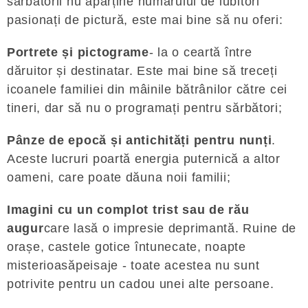
sărbătorii nu aparține numărului de iubitori
pasionați de pictură, este mai bine să nu oferi:
Portrete și pictograme
- la o ceartă între
dăruitor și destinatar. Este mai bine să treceți
icoanele familiei din mâinile bătrânilor către cei
tineri, dar să nu o programați pentru sărbători;
Pânze de epocă și antichități pentru nunți
.
Aceste lucruri poartă energia puternică a altor
oameni, care poate dăuna noii familii;
Imagini cu un complot trist sau de rău
augur
care lasă o impresie deprimantă. Ruine de
orașe, castele gotice întunecate, noapte
misterioasăpeisaje - toate acestea nu sunt
potrivite pentru un cadou unei alte persoane.